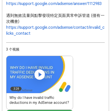
https://support.google.com/adsense/answer/1112983
遇到無效流量與點擊發現特定頁面異常申訴管道 (僅有一
次機會)
https://support.google.com/adsense/contact/invalid_c
licks_contact
3 个视频
3:28
Why do I have invalid traffic
deductions in my AdSense account?