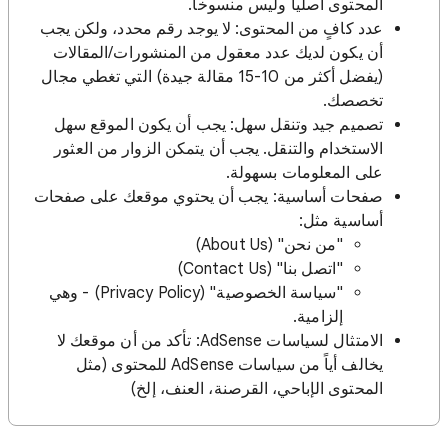
المحتوى أصلياً وليس منسوخاً.
عدد كافٍ من المحتوى: لا يوجد رقم محدد، ولكن يجب
أن يكون لديك عدد معقول من المنشورات/المقالات
(يفضل أكثر من 10-15 مقالة جيدة) التي تغطي مجال
تخصصك.
تصميم جيد وتنقل سهل: يجب أن يكون الموقع سهل
الاستخدام والتنقل. يجب أن يتمكن الزوار من العثور
على المعلومات بسهولة.
صفحات أساسية: يجب أن يحتوي موقعك على صفحات
أساسية مثل:
"من نحن" (About Us)
"اتصل بنا" (Contact Us)
"سياسة الخصوصية" (Privacy Policy) - وهي
إلزامية.
الامتثال لسياسات AdSense: تأكد من أن موقعك لا
يخالف أياً من سياسات AdSense للمحتوى (مثل
المحتوى الإباحي، القرصنة، العنف، إلخ)