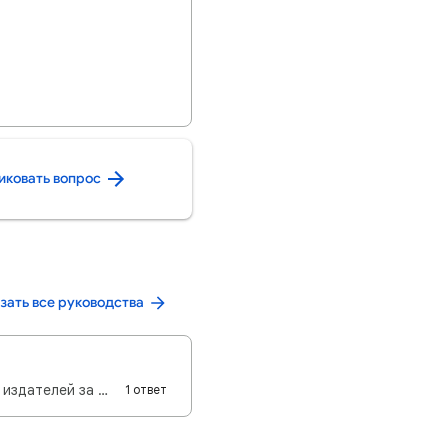
иковать вопрос
зать все руководства
AdSense обновляет структуру распределения доходов и переходит на оплату для издателей за показы. Ори…
1 ответ