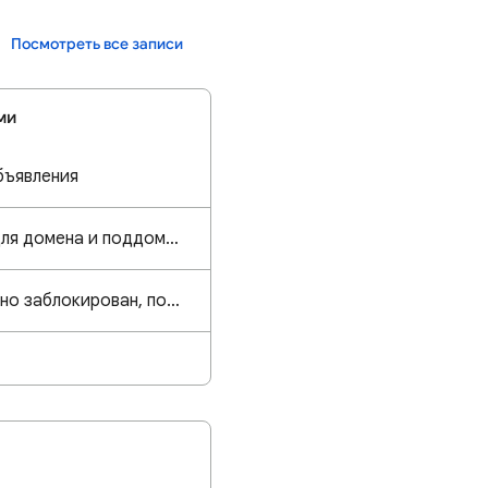
Посмотреть все записи
ми
бъявления
Разные настройки для домена и поддомена
Ваш аккаунт временно заблокирован, поэтому показ объявлений отключен.