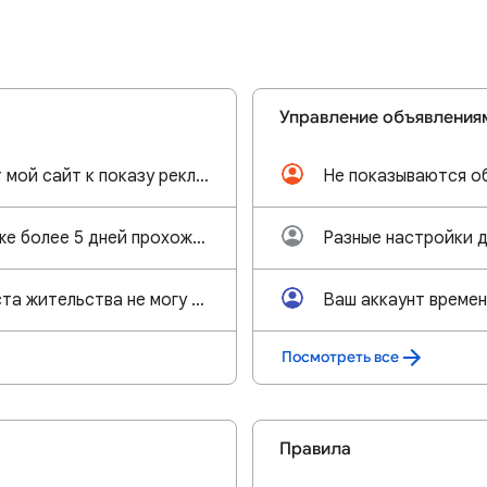
Управление объявления
мне не одобряют мой сайт к показу рекламы утверждая что контент на нем бесполезный
Не показываются о
Здравствуйте, уже более 5 дней прохожу проверку для сайта cs2-site.ru чтобы получить рекламу
После смены места жительства не могу подключить сайты к Адсенсе
Посмотреть все
Правила