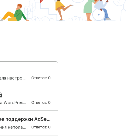
Уважаемые издатели, Мы рады сообщить, что в AdSense появилась новая функция для настройки размещения…
Ответов: 0
Уважаемые издатели, Если вы хотите подключить Google AdSense к своему сайту на WordPress и ищете удо…
Ответов: 0
Устраните проблемы с показом объявлений за несколько кликов в центре поддержки AdSense
Дорогие издатели, Рады сообщить вам о запуске нового инструмента для устранения неполадок с показом …
Ответов: 0