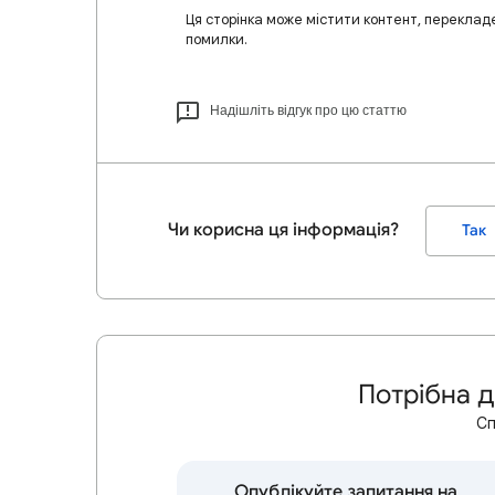
Ця сторінка може містити контент, переклад
помилки.
Надішліть відгук про цю статтю
Чи корисна ця інформація?
Так
Потрібна 
Сп
Опублікуйте запитання на