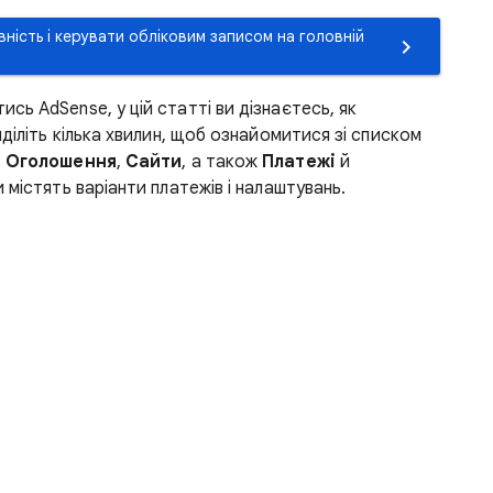
вність і керувати обліковим записом на головній
ь AdSense, у цій статті ви дізнаєтесь, як
иділіть кілька хвилин, щоб ознайомитися зі списком
,
Оголошення
,
Сайти
, а також
Платежі
й
и містять варіанти платежів і налаштувань.