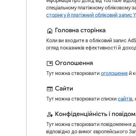
Інформація про дохід від YouTube відоб
спеціальному платіжному обліковому за
сторінку й платіжний обліковий запис 
Головна сторінка
Коли ви входите в обліковий запис Ad
огляд показників ефективності й доход
Оголошення
Тут можна створювати
оголошення
й к
Сайти
Тут можна створювати списки
сайтів
,
Конфіденційність і повідо
Тут можна створювати повідомлення 
відповідно до вимог європейського За