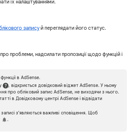
ати їх налаштуваннями.
блікового запису
й переглядати його статус.
про проблеми, надсилати пропозиції щодо функцій і
 функції в AdSense.
ку
, відкриється довідковий віджет AdSense. У ньому
ння про обліковий запис AdSense, не виходячи з нього.
атті в Довідковому центрі AdSense і відвідати
 записі з’являються важливі сповіщення. Щоб
к
.