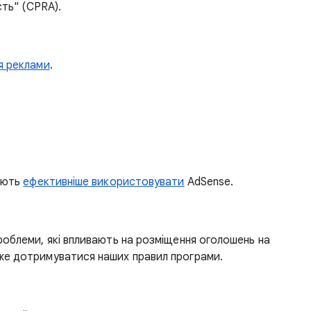
сть" (CPRA).
я реклами
.
гають
ефективніше використовувати
AdSense.
облеми, які впливають на розміщення оголошень на
же дотримуватися наших правил програми.