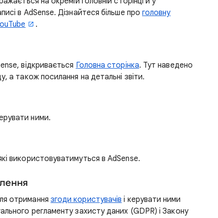
ражається на окремій головній сторінці й у
писі в AdSense. Дізнайтеся більше про
головну
YouTube
.
Sense, відкривається
Головна сторінка
. Тут наведено
у, а також посилання на детальні звіти.
ерувати ними.
 які використовуватимуться в AdSense.
млення
для отримання
згоди користувачів
і керувати ними
гального регламенту захисту даних (GDPR) і Закону