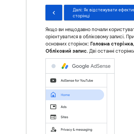
Далі: Як відстежувати ефекти
сторінці
Якщо ви нещодавно почали користуватис
орієнтуватися в обліковому записі. Пр
основних сторінок:
Головна сторінка
Обліковий запис
. Дві останні сторінк