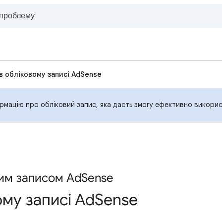
 в обліковому записі AdSense
рмацію про обліковий запис, яка дасть змогу ефективно викори
вим записом AdSense
ому записі AdSense