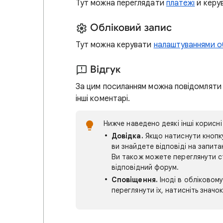
Тут можна переглядати
платежі
й керув
Обліковий запис
Тут можна керувати
налаштуваннями о
Відгук
За цим посиланням можна повідомляти 
інші коментарі.
Нижче наведено деякі інші корисні
Довідка.
Якщо натиснути кноп
ви знайдете відповіді на запита
Ви також можете переглянути ст
відповідний форум.
Сповіщення.
Іноді в обліковому
переглянути їх, натисніть значо