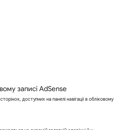
овому записі AdSense
торінок, доступних на панелі навігації в обліковому