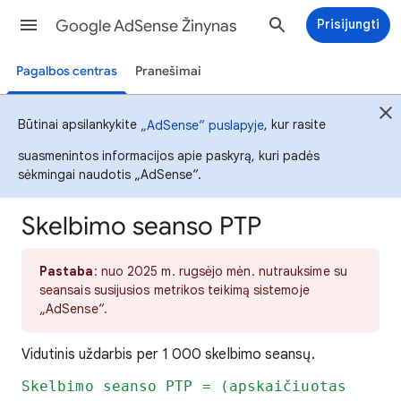
Google AdSense Žinynas
Prisijungti
Pagalbos centras
Pranešimai
Būtinai apsilankykite
, kur rasite
„AdSense“ puslapyje
suasmenintos informacijos apie paskyrą, kuri padės
sėkmingai naudotis „AdSense“.
Skelbimo seanso PTP
Pastaba
: nuo 2025 m. rugsėjo mėn. nutrauksime su
seansais susijusios metrikos teikimą sistemoje
„AdSense“.
Vidutinis uždarbis per 1 000 skelbimo seansų.
Skelbimo seanso PTP = (apskaičiuotas