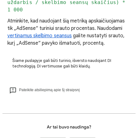
uždarbis / skelbimo seansų skaičius) *
1 000
Atminkite, kad naudojant šią metriką apskaičiuojamas
tik „AdSense“ turiniui srauto procentas. Naudodami
vertinamus skelbimo seansus
galite nustatyti srauto,
kurį „AdSense“ pavyko išmatuoti, procentą.
Šiame puslapyje gali būti turinio, išversto naudojant DI
technologiją. DI vertimuose gali būti klaidų.
Pateikite atsiliepimą apie šį straipsnį
Ar tai buvo naudinga?