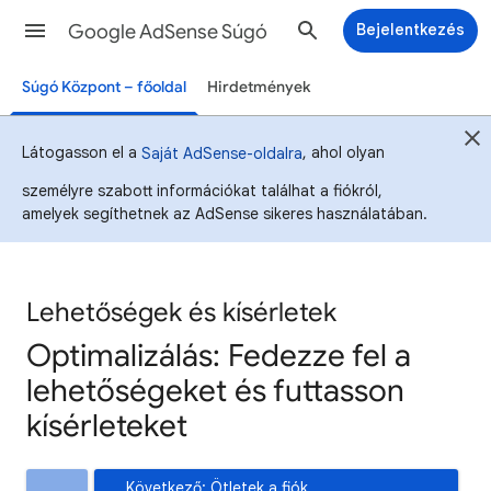
Google AdSense Súgó
Bejelentkezés
Súgó Központ – főoldal
Hirdetmények
Látogasson el a
, ahol olyan
Saját AdSense-oldalra
személyre szabott információkat találhat a fiókról,
amelyek segíthetnek az AdSense sikeres használatában.
Lehetőségek és kísérletek
Optimalizálás: Fedezze fel a
lehetőségeket és futtasson
kísérleteket
Következő: Ötletek a fiók