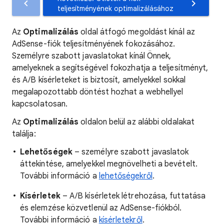
teljesítményének optimalizálásához
Az
Optimalizálás
oldal átfogó megoldást kínál az
AdSense-fiók teljesítményének fokozásához.
Személyre szabott javaslatokat kínál Önnek,
amelyeknek a segítségével fokozhatja a teljesítményt,
és A/B kísérleteket is biztosít, amelyekkel sokkal
megalapozottabb döntést hozhat a webhellyel
kapcsolatosan.
Az
Optimalizálás
oldalon belül az alábbi oldalakat
találja:
Lehetőségek
– személyre szabott javaslatok
áttekintése, amelyekkel megnövelheti a bevételt.
További információ a
lehetőségekről
.
Kísérletek
– A/B kísérletek létrehozása, futtatása
és elemzése közvetlenül az AdSense-fiókból.
További információ a
kísérletekről
.