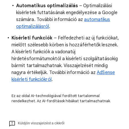
Automatikus optimalizálás
– Optimalizálási
kísérletek futtatásának engedélyezése a Google
számára. További információ az
automatikus
optimalizálásról
.
Kísérleti funkciók
– Felfedezheti az új funkciókat,
mielőtt szélesebb körben is hozzáférhetők lesznek.
A kísérleti funkciók a vadonatúj
hirdetésformátumoktól a kísérleti szolgáltatásokig
bármit tartalmazhatnak. Visszajelzését mindig
nagyra értékeljük. További információ az
AdSense
kísérleti funkciókról
.
Ez az oldal AI-technológiával fordított tartalommal
rendelkezhet. Az AI-fordítások hibákat tartalmazhatnak.
Küldjön visszajelzést a cikkről