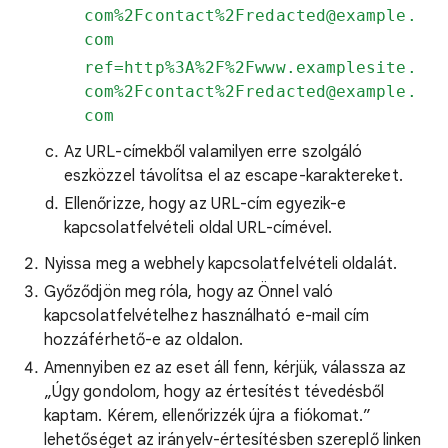
com%2Fcontact%2Fredacted@example.
com
ref=http%3A%2F%2Fwww.examplesite.
com%2Fcontact%2Fredacted@example.
com
Az URL-címekből valamilyen erre szolgáló
eszközzel távolítsa el az escape-karaktereket.
Ellenőrizze, hogy az URL-cím egyezik-e
kapcsolatfelvételi oldal URL-címével.
Nyissa meg a webhely kapcsolatfelvételi oldalát.
Győződjön meg róla, hogy az Önnel való
kapcsolatfelvételhez használható e-mail cím
hozzáférhető-e az oldalon.
Amennyiben ez az eset áll fenn, kérjük, válassza az
„Úgy gondolom, hogy az értesítést tévedésből
kaptam. Kérem, ellenőrizzék újra a fiókomat.”
lehetőséget az irányelv-értesítésben szereplő linken