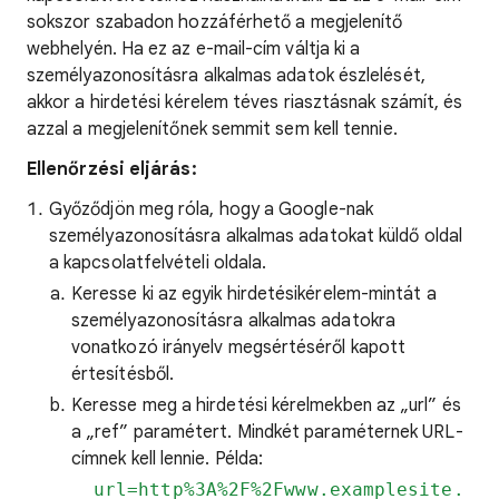
sokszor szabadon hozzáférhető a megjelenítő
webhelyén. Ha ez az e-mail-cím váltja ki a
személyazonosításra alkalmas adatok észlelését,
akkor a hirdetési kérelem téves riasztásnak számít, és
azzal a megjelenítőnek semmit sem kell tennie.
Ellenőrzési eljárás:
Győződjön meg róla, hogy a Google-nak
személyazonosításra alkalmas adatokat küldő oldal
a kapcsolatfelvételi oldala.
Keresse ki az egyik hirdetésikérelem-mintát a
személyazonosításra alkalmas adatokra
vonatkozó irányelv megsértéséről kapott
értesítésből.
Keresse meg a hirdetési kérelmekben az „url” és
a „ref” paramétert. Mindkét paraméternek URL-
címnek kell lennie. Példa:
url=http%3A%2F%2Fwww.examplesite.