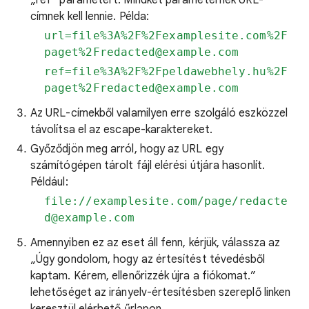
„ref” paramétert. Mindkét paraméternek URL-
címnek kell lennie. Példa:
url=file%3A%2F%2Fexamplesite.com%2F
paget%2Fredacted@example.com
ref=file%3A%2F%2Fpeldawebhely.hu%2F
paget%2Fredacted@example.com
Az URL-címekből valamilyen erre szolgáló eszközzel
távolítsa el az escape-karaktereket.
Győződjön meg arról, hogy az URL egy
számítógépen tárolt fájl elérési útjára hasonlít.
Például:
file://examplesite.com/page/redacte
d@example.com
Amennyiben ez az eset áll fenn, kérjük, válassza az
„Úgy gondolom, hogy az értesítést tévedésből
kaptam. Kérem, ellenőrizzék újra a fiókomat.”
lehetőséget az irányelv-értesítésben szereplő linken