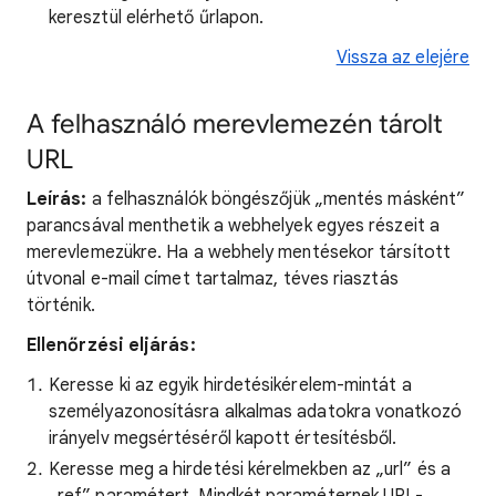
keresztül elérhető űrlapon.
Vissza az elejére
A felhasználó merevlemezén tárolt
URL
Leírás:
a felhasználók böngészőjük „mentés másként”
parancsával menthetik a webhelyek egyes részeit a
merevlemezükre. Ha a webhely mentésekor társított
útvonal e-mail címet tartalmaz, téves riasztás
történik.
Ellenőrzési eljárás:
Keresse ki az egyik hirdetésikérelem-mintát a
személyazonosításra alkalmas adatokra vonatkozó
irányelv megsértéséről kapott értesítésből.
Keresse meg a hirdetési kérelmekben az „url” és a