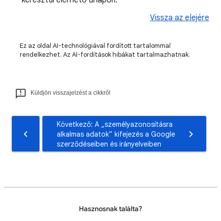
keresztül elérhető űrlapon.
Vissza az elejére
Ez az oldal AI-technológiával fordított tartalommal
rendelkezhet. Az AI-fordítások hibákat tartalmazhatnak.
Küldjön visszajelzést a cikkről
Következő: A „személyazonosításra
alkalmas adatok” kifejezés a Google
szerződéseiben és irányelveiben
Hasznosnak találta?