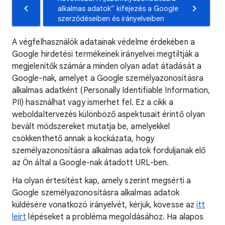
alkalmas adatok” kifejezés a Google
szerződéseiben és irányelveiben
A végfelhasználók adatainak védelme érdekében a
Google hirdetési termékeinek irányelvei megtiltják a
megjelenítők számára minden olyan adat átadását a
Google-nak, amelyet a Google személyazonosításra
alkalmas adatként (Personally Identifiable Information,
PII) használhat vagy ismerhet fel. Ez a cikk a
weboldaltervezés különböző aspektusait érintő olyan
bevált módszereket mutatja be, amelyekkel
csökkenthető annak a kockázata, hogy
személyazonosításra alkalmas adatok forduljanak elő
az Ön által a Google-nak átadott URL-ben.
Ha olyan értesítést kap, amely szerint megsérti a
Google személyazonosításra alkalmas adatok
küldésére vonatkozó irányelvét, kérjük, kövesse az
itt
leírt
lépéseket a probléma megoldásához. Ha alapos