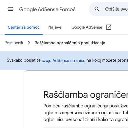
Google AdSense Pomoć
Centar za pomoć
Najave
Google AdSense
Pojmovnik
Raščlamba ograničenja posluživanja
Svakako posjetite
na kojoj možete pronać
svoju AdSense stranicu
Raščlamba ograničen
Pomoću raščlambe ograničenja posluživan
oglase s nepersonaliziranim oglasima. T
oglasi nisu personalizirani i kako ta ogran