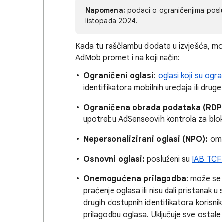
Napomena:
podaci o ograničenjima posluž
listopada 2024.
Kada tu raščlambu dodate u izvješća, mož
AdMob promet i na koji način:
Ograničeni oglasi
:
oglasi koji su ogr
identifikatora mobilnih uređaja ili drug
Ograničena obrada podataka (RDP
upotrebu AdSenseovih kontrola za bloki
Nepersonalizirani oglasi (NPO):
omo
Osnovni oglasi:
posluženi su
IAB TCF 
Onemogućena prilagodba
: može se 
praćenje oglasa ili nisu dali pristanak u
drugih dostupnih identifikatora korisni
prilagodbu oglasa. Uključuje sve ostale 