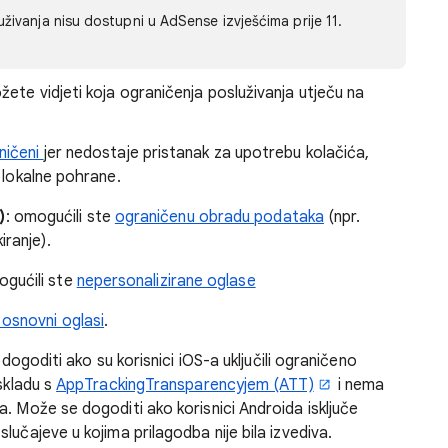
ivanja nisu dostupni u AdSense izvješćima prije 11.
ete vidjeti koja ograničenja posluživanja utječu na
aničeni
jer nedostaje pristanak za upotrebu kolačića,
e lokalne pohrane.
)
: omogućili ste
ograničenu obradu podataka
(npr.
ranje).
gućili ste
nepersonalizirane oglase
osnovni oglasi
.
dogoditi ako su korisnici iOS-a uključili ograničeno
 skladu s
AppTrackingTransparencyjem (ATT)
i nema
ka. Može se dogoditi ako korisnici Androida isključe
slučajeve u kojima prilagodba nije bila izvediva.