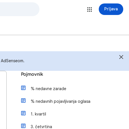
Prijava
 s AdSenseom.
Pojmovnik
% nedavne zarade
% nedavnih pojavljivanja oglasa
1. kvartil
3. četvrtina