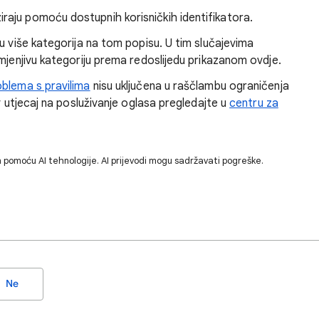
iraju pomoću dostupnih korisničkih identifikatora.
u više kategorija na tom popisu. U tim slučajevima
mjenjivu kategoriju prema redoslijedu prikazanom ovdje.
oblema s pravilima
nisu uključena u raščlambu ograničenja
v utjecaj na posluživanje oglasa pregledajte u
centru za
 pomoću AI tehnologije. AI prijevodi mogu sadržavati pogreške.
Ne