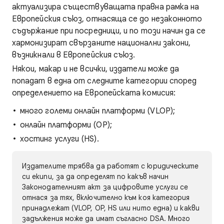
актуализира съществуващата правна рамка на
Европейския съюз, отнасяща се до незаконното
съдържание при посредници, и по този начин да се
хармонизират свързаните национални закони,
възникнали в Европейския съюз.
Някои, макар и не всички, издатели може да
попадат в една от следните категории според
определението на Европейската комисия:
много големи онлайн платформи (VLOP);
онлайн платформи (OP);
хостинг услуги (HS).
Издателите трябва да работят с юридическите
си екипи, за да определят по какъв начин
Законодателният акт за цифровите услуги се
отнася за тях, включително към коя категория
принадлежат (VLOP, OP, HS или нито една) и какви
задължения може да имат съгласно DSA. Много