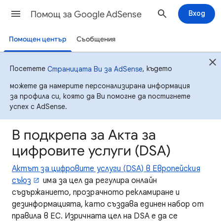
Помощ за Google AdSense
Вход
Помощен център
Съобщения
Посетете
, където
Страницата Ви за AdSense
можете да намерите персонализирана информация
за профила си, която да Ви помогне да постигнете
успех с AdSense.
В подкрепа за Акта за
цифровите услуги (DSA)
Актът за цифровите услуги (DSA) в Европейския
съюз
има за цел да регулира онлайн
съдържанието, прозрачното рекламиране и
дезинформацията, като създава единен набор от
правила в ЕС. Изричната цел на DSA е да се