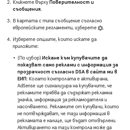
Кликнете върху
Поверителност и
съобщения
.
В картата с типа съобщение съгласно
европейските регламенти, изберете
.
Изберете опциите, които искате да
приложите:
(По избор)
Искане към купувачите да
показват само реклами с информация за
прозрачност съгласно DSA в сайта ми в
ЕИП
: Когато контролата е активирана,
AdSense ще сигнализира на купувачите, че
рекламите трябва да съдържат рекламна
значка, информация за рекламодателя и
насочването. Рекламите от купувачи, които
не потвърждават, че тази информация в
рекламата е налице, ще бъдат отхвърлени.
Активирането на тази контрола може да