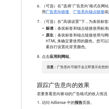
（可选）在“选择‘广告意向’格式在网
用
广告意向链接
、
广告意向锚点链接
或
（可选）在“高级设置”下，为条状标
标准
：条状标签和锚点链接使用标准的 
原生
：条状标签和锚点链接使用与网站
HTML 来确定要使用的颜色。您可以通
素自行设置此背景颜色。
点击
应用到网站
。
注意
：广告意向可能不会立即显示在您的
跟踪广告意向的效果
若要查看意向驱动的广告格式的收入情况
访问 AdSense 中的
报告
页面。