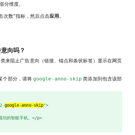
”细分维度。
击次数”指标，然后点击
应用
。
告意向吗？
类来阻止广告意向（链接、锚点和条状标签）显示在网页
某个部分，请将
google-anno-skip
类添加到包含该部
-2
google-anno-skip
">
最成功的智能手机。</p>