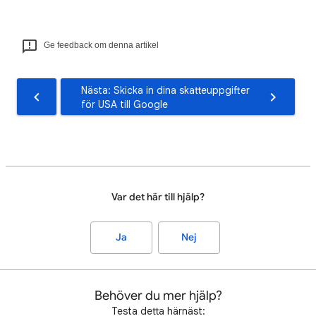
Ge feedback om denna artikel
Nästa: Skicka in dina skatteuppgifter
för USA till Google
Var det här till hjälp?
Ja
Nej
Behöver du mer hjälp?
Testa detta härnäst: