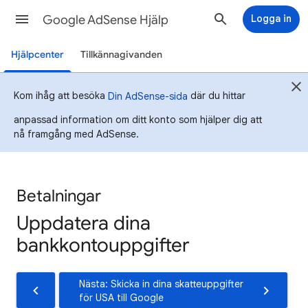
Google AdSense Hjälp
Logga in
Hjälpcenter
Tillkännagivanden
Kom ihåg att besöka
där du hittar
Din AdSense-sida
anpassad information om ditt konto som hjälper dig att
nå framgång med AdSense.
Betalningar
Uppdatera dina
bankkontouppgifter
Nästa: Skicka in dina skatteuppgifter
för USA till Google