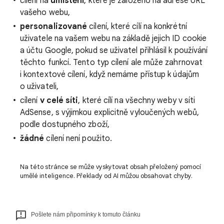
cílení na
umístění
, které je založeno na adrese URL
vašeho webu,
personalizované
cílení, které cílí na konkrétní
uživatele na vašem webu na základě jejich ID cookie
a účtu Google, pokud se uživatel přihlásil k používání
těchto funkcí. Tento typ cílení ale může zahrnovat
i kontextové cílení, když nemáme přístup k údajům
o uživateli,
cílení
v celé síti
, které cílí na všechny weby v síti
AdSense, s výjimkou explicitně vyloučených webů,
podle dostupného zboží,
žádné
cílení není použito.
Na této stránce se může vyskytovat obsah přeložený pomocí
umělé inteligence. Překlady od AI můžou obsahovat chyby.
Pošlete nám připomínky k tomuto článku