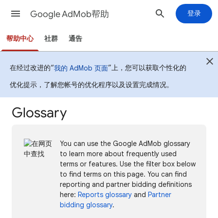
Google AdMob帮助
登录
帮助中心
社群
通告
在经过改进的“
”上，您可以获取个性化的
我的 AdMob 页面
优化提示，了解您帐号的优化程序以及设置完成情况。
Glossary
You can use the Google AdMob glossary
to learn more about frequently used
terms or features. Use the filter box below
to find terms on this page. You can find
reporting and partner bidding definitions
here:
Reports glossary
and
Partner
bidding glossary
.