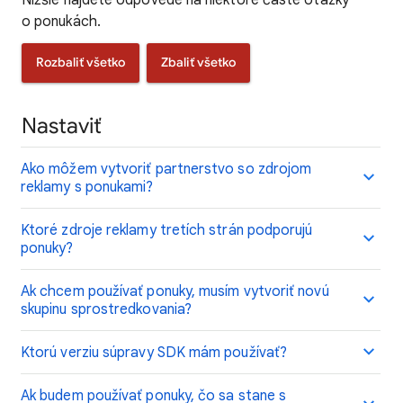
Nižšie nájdete odpovede na niektoré časté otázky
o ponukách.
Rozbaliť všetko
Zbaliť všetko
Nastaviť
Ako môžem vytvoriť partnerstvo so zdrojom
reklamy s ponukami?
Ktoré zdroje reklamy tretích strán podporujú
ponuky?
Ak chcem používať ponuky, musím vytvoriť novú
skupinu sprostredkovania?
Ktorú verziu súpravy SDK mám používať?
Ak budem používať ponuky, čo sa stane s