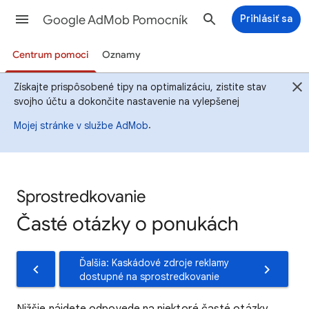
Google AdMob Pomocník
Prihlásiť sa
Centrum pomoci
Oznamy
Získajte prispôsobené tipy na optimalizáciu, zistite stav
svojho účtu a dokončite nastavenie na vylepšenej
.
Mojej stránke v službe AdMob
Sprostredkovanie
Časté otázky o ponukách
Ďalšia: Kaskádové zdroje reklamy
dostupné na sprostredkovanie