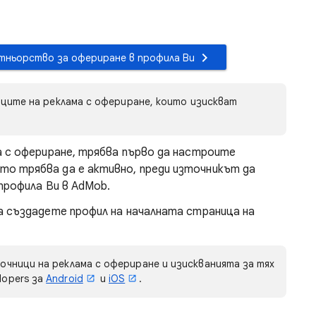
ртньорство за офериране в профила Ви
ците на реклама с офериране, които изискват
а с офериране, трябва първо да настроите
о трябва да е активно, преди източникът да
 профила Ви в AdMob.
а създадете профил на началната страница на
очници на реклама с офериране и изискванията за тях
lopers за
Android
и
iOS
.