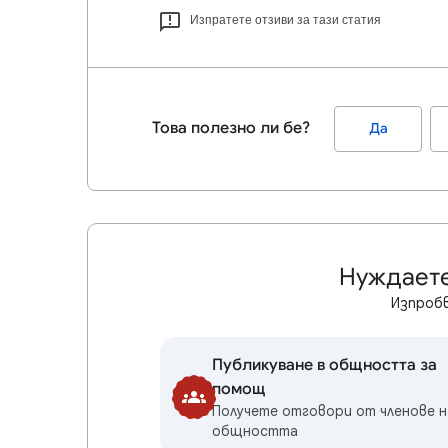
Изпратете отзиви за тази статия
Това полезно ли бе?
Да
Нуждаете
Изпробв
Публикуване в общността за
помощ
Получете отговори от членове н
общността