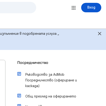
Вход
изпълнение в подобрената услуга „
Посредничество
Ръководство за AdMob
Посредничество (офериране и
каскада)
Общ преглед на оферирането