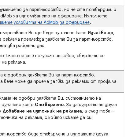
умението за партньорство, но не сте потвърдили и
AdMob за използването на офериране. Изпълнете
ишете условията на AdMob за офериране
.
ньорството Ви ще бъде означено като
Изчакващо
,
 реклама преглежда заявката Ви за партньорство.
ма два работни дни.
по-късно не сте получили отговор, свържете се
 на реклама.
а е одобрил заявката Ви за партньорство.
а вече може да приема заявки за реклами от профила
клама не одобри заявката Ви, състоянието на
 означено като
Отхвърлено
. За да изпратите друга
ху
Добавяне на източник на реклама
, а след това –
точника на реклама, с който искате да си
артньорство бъде отхвърлена и изпратите друга