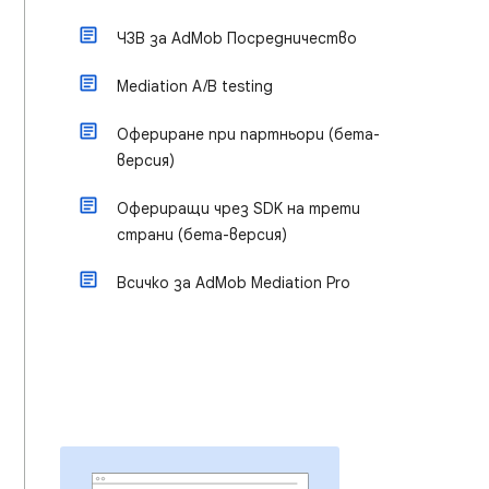
ЧЗВ за AdMob Посредничество
Mediation A/B testing
Офериране при партньори (бета-
версия)
Офериращи чрез SDK на трети
страни (бета-версия)
Всичко за AdMob Mediation Pro