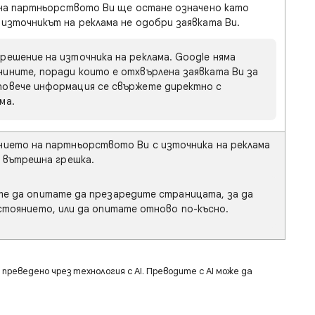
 на партньорството Ви ще остане означено като
 източникът на реклама не одобри заявката Ви.
е решение на източника на реклама. Google няма
чините, поради които е отхвърлена заявката Ви за
повече информация се свържете директно с
ма.
ието на партньорството Ви с източника на реклама
 вътрешна грешка.
те да опитате да презаредите страницата, за да
стоянието, или да опитате отново по-късно.
преведено чрез технология с AI. Преводите с AI може да