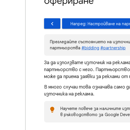
офериране
Напред: Настройване на па
Прегледайте състоянието на източни
партньорства
#bidding
#partnership
За да използвате източник на реклам
партньорство с него. Партньорствот
може да приема заявки за реклами от
В много случаи това означава само д
източника на реклама.
Научете повече за наличните изт
в ръководството за Google Deve