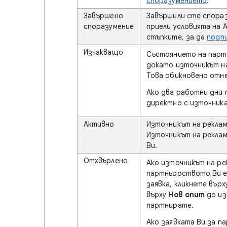
споразумението
.
Завършено
Завършили сте спораз
споразумение
приели условията на 
стъпките, за да
подп
Изчакващо
Състоянието на парт
докато източникът на
Това обикновено отне
Ако два работни дни 
директно с източника
Активно
Източникът на реклам
Източникът на реклам
Ви.
Отхвърлено
Ако източникът на ре
партньорството Ви е
заявка, кликнете вър
върху
Нов опит
до из
партнирате.
Ако заявката Ви за п