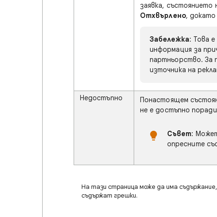
заявка, състоянието
Отхвърлено
, докато
Забележка
: Това 
информация за при
партньорство. За 
източника на рекла
Недостъпно
Понастоящем състоян
не е достъпно поради
Съвет
: Може
опресните съ
На тази страница може да има съдържание, 
съдържат грешки.