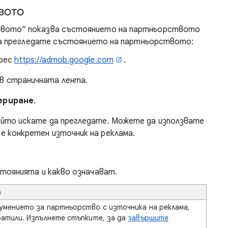
вото
твото“ показва състоянието на партньорството
 да прегледате състоянието на партньорството:
дрес
https://admob.google.com
.
в страничната лента.
ериране
.
ойто искате да прегледате. Можете да използвате
те конкретен източник на реклама.
стоянията и какво означават.
а
умението за партньорство с източника на реклама,
ратили. Изпълнете стъпките, за да
завършите