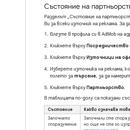
Състояние на партньорст
Разделът „Състояние на партньорс
Ви за всеки източник на реклама. За
Влезте в профила си в AdMob на а
Кликнете върху
Посредничество
Кликнете върху
Източници на оф
Изберете източника на реклама, к
полето за
търсене
, за да намери
Кликнете върху
Партньорство
.
В таблицата по-долу са показани съ
Състояние
Какво означава тов
Започнато
Започнали сте спораз
споразумение
но още не сте го изп