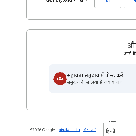
क्या यह उपयोगी था?
हां
न
और
आगे द
सहायता समुदाय में पोस्ट करें
समुदाय के सदस्यों से जवाब पाएं
भाषा
©2026 Google
गोपनीयता नीति
सेवा शर्तें
हिन्दी‎