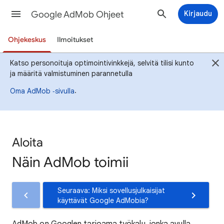
Google AdMob Ohjeet
Kirjaudu
Ohjekeskus
Ilmoitukset
Katso personoituja optimointivinkkejä, selvitä tilisi kunto
ja määritä valmistuminen parannetulla
.
Oma AdMob ‑sivulla
Aloita
Näin AdMob toimii
Seuraava: Miksi sovellusjulkaisijat
käyttävät Google AdMobia?