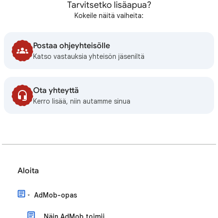
Tarvitsetko lisäapua?
Kokeile näitä vaiheita:
Postaa ohjeyhteisölle
Katso vastauksia yhteisön jäseniltä
Ota yhteyttä
Kerro lisää, niin autamme sinua
Aloita
AdMob-opas
Näin AdMob toimii