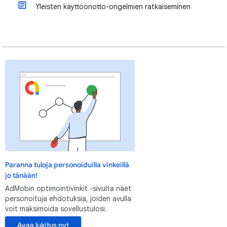
Yleisten käyttöönotto-ongelmien ratkaiseminen
Paranna tuloja personoiduilla vinkeillä
jo tänään!
AdMobin optimointivinkit ‐sivulta näet
personoituja ehdotuksia, joiden avulla
voit maksimoida sovellustulosi.
Avaa lukitus nyt