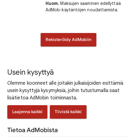
Huom.
Maksujen saaminen edellyttää
AdMob-käytäntöjen noudattamista.
Rekisteröidy AdMobiin
Usein kysyttyä
Olemme koonneet alle joitakin julkaisijoiden esittämiä
usein kysyttyjä kysymyksiä, joihin tutustumalla saat
lisätietoa AdMobin toiminnasta.
Laajenna kaikki
Tiivistä kaikki
Tietoa AdMobista