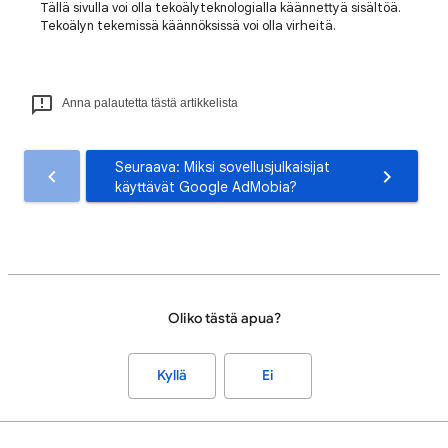
Tällä sivulla voi olla tekoälyteknologialla käännettyä sisältöä.
Tekoälyn tekemissä käännöksissä voi olla virheitä.
Anna palautetta tästä artikkelista
Seuraava: Miksi sovellusjulkaisijat
käyttävät Google AdMobia?
Oliko tästä apua?
Kyllä
Ei