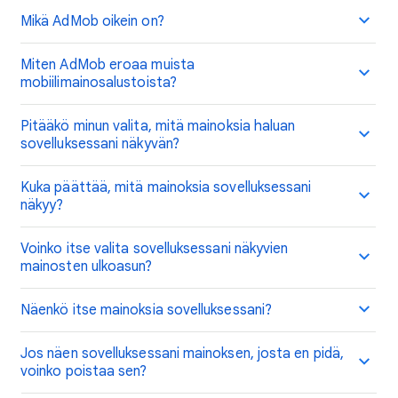
Mikä AdMob oikein on?
Miten AdMob eroaa muista
mobiilimainosalustoista?
Pitääkö minun valita, mitä mainoksia haluan
sovelluksessani näkyvän?
Kuka päättää, mitä mainoksia sovelluksessani
näkyy?
Voinko itse valita sovelluksessani näkyvien
mainosten ulkoasun?
Näenkö itse mainoksia sovelluksessani?
Jos näen sovelluksessani mainoksen, josta en pidä,
voinko poistaa sen?