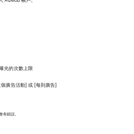
 AdMob 帳戶。
曝光的次數上限
廣告活動] 或 [每則廣告]
許會有錯誤。