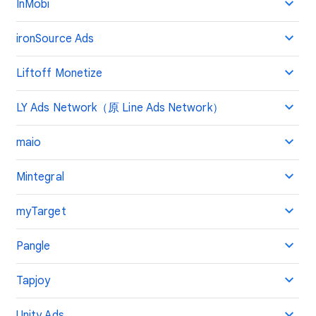
InMobi
ironSource Ads
Liftoff Monetize
LY Ads Network（原 Line Ads Network）
maio
Mintegral
myTarget
Pangle
Tapjoy
Unity Ads