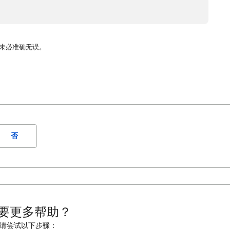
译未必准确无误。
否
要更多帮助？
请尝试以下步骤：