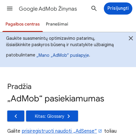
Google AdMob Žinynas
Prisijungti
Pagalbos centras
Pranešimai
Gaukite suasmenintų optimizavimo patarimų,
išsiaiškinkite paskyros būseną ir nustatykite užbaigimą
patobulintame
.
„Mano „AdMob“ puslapyje
Pradžia
„AdMob“ pasiekiamumas
Kitas: Glossary
Galite
prisiregistruoti naudoti „AdSense“
toliau