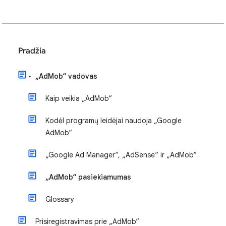
Pradžia
„AdMob“ vadovas
Kaip veikia „AdMob“
Kodėl programų leidėjai naudoja „Google
AdMob“
„Google Ad Manager“, „AdSense“ ir „AdMob“
„AdMob“ pasiekiamumas
Glossary
Prisiregistravimas prie „AdMob“