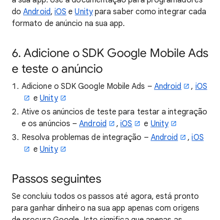
à sua app. Use a documentação para programadores
do
Android
,
iOS
e
Unity
para saber como integrar cada
formato de anúncio na sua app.
6. Adicione o SDK Google Mobile Ads
e teste o anúncio
Adicione o SDK Google Mobile Ads –
Android
,
iOS
e
Unity
Ative os anúncios de teste para testar a integração
e os anúncios –
Android
,
iOS
e
Unity
Resolva problemas de integração –
Android
,
iOS
e
Unity
Passos seguintes
Se concluiu todos os passos até agora, está pronto
para ganhar dinheiro na sua app apenas com origens