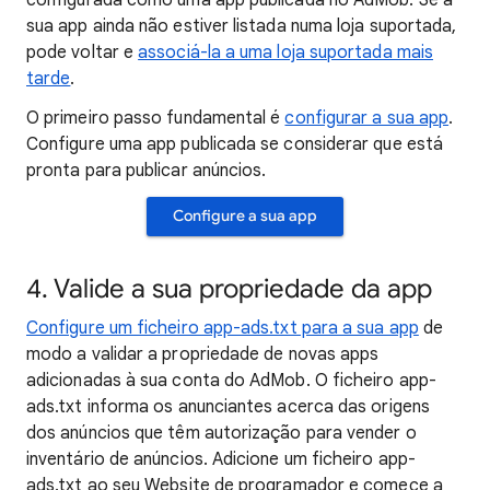
configurada como uma app publicada no AdMob. Se a
sua app ainda não estiver listada numa loja suportada,
pode voltar e
associá-la a uma loja suportada mais
tarde
.
O primeiro passo fundamental é
configurar a sua app
.
Configure uma app publicada se considerar que está
pronta para publicar anúncios.
Configure a sua app
4. Valide a sua propriedade da app
Configure um ficheiro app-ads.txt para a sua app
de
modo a validar a propriedade de novas apps
adicionadas à sua conta do AdMob. O ficheiro app-
ads.txt informa os anunciantes acerca das origens
dos anúncios que têm autorização para vender o
inventário de anúncios. Adicione um ficheiro app-
ads.txt ao seu Website de programador e comece a