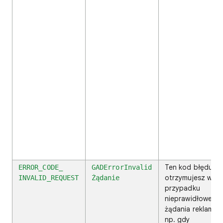
Ten kod błędu
ERROR_CODE_
GADErrorInvalid
otrzymujesz w
INVALID_REQUEST
Żądanie
przypadku
nieprawidłowego
żądania reklamy,
np. gdy