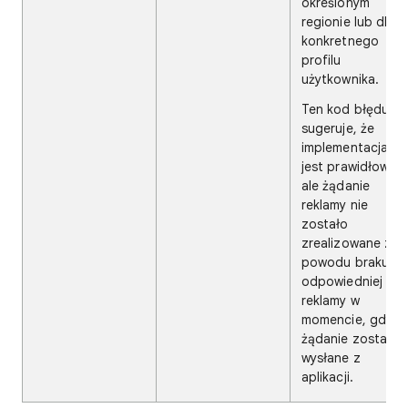
określonym
regionie lub dla
konkretnego
profilu
użytkownika.
Ten kod błędu
sugeruje, że
implementacja
jest prawidłowa,
ale żądanie
reklamy nie
zostało
zrealizowane z
powodu braku
odpowiedniej
reklamy w
momencie, gdy
żądanie zostało
wysłane z
aplikacji.