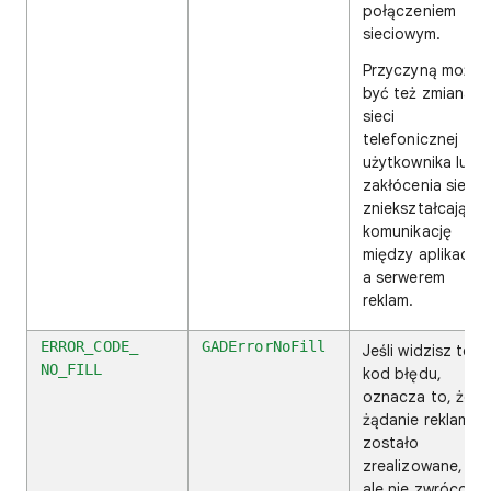
połączeniem
sieciowym.
Przyczyną może
być też zmiana
sieci
telefonicznej
użytkownika lub
zakłócenia sieci
zniekształcające
komunikację
między aplikacją
a serwerem
reklam.
ERROR_CODE_
GADErrorNoFill
Jeśli widzisz ten
NO_FILL
kod błędu,
oznacza to, że
żądanie reklamy
zostało
zrealizowane,
ale nie zwrócono