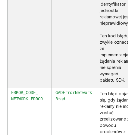
identyfikator
jednostki
reklamowej jest
nieprawidłowy.
Ten kod błędu
zwykle oznacza,
że
implementacja
żądania reklamy
nie spełnia
wymagań
pakietu SDK.
ERROR_CODE_
GADErrorNetwork
Ten błąd pojawia
NETWORK_ERROR
Błąd
się, gdy żądanie
reklamy nie może
zostać
zrealizowane z
powodu
problemów z