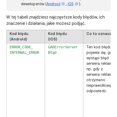
deweloperów (
Android
,
iOS
).
W tej tabeli znajdziesz najczęstsze kody błędów, ich
znaczenie i działania, jakie możesz podjąć.
Kod błędu
Kod błędu
Co to oznacza?
(Android)
(iOS)
Ten kod błędu
ERROR_CODE_
GADErrorServer
pojawia się, gdy
INTERNAL_ERROR
Błąd
wystąpi błąd
serwera reklam,
np. gdy z
serwera reklam
otrzymano
nieprawidłową
odpowiedź.