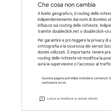
Che cosa non cambia
A livello geografico, il routing delle richi
indipendentemente dai nomi di dominio uti
influisce sul routing delle richieste. In
tramite doubleclick.net o doubleclick-cn.n
Per garantire e proteggere la privacy di ute
crittografia e la sicurezza dei servizi 
domini utilizzati. È importante tenere pr
routing delle richieste né modifica la pos
avrà la supervisione o l'accesso al traff
Questa pagina potrebbe includere contenuti tra
contenere errori.
Lascia un feedback su questo articolo