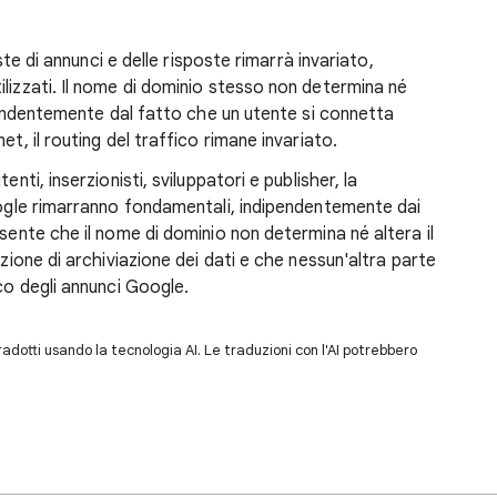
este di annunci e delle risposte rimarrà invariato,
lizzati. Il nome di dominio stesso non determina né
dipendentemente dal fatto che un utente si connetta
et, il routing del traffico rimane invariato.
nti, inserzionisti, sviluppatori e publisher, la
Google rimarranno fondamentali, indipendentemente dai
esente che il nome di dominio non determina né altera il
izione di archiviazione dei dati e che nessun'altra parte
ico degli annunci Google.
dotti usando la tecnologia AI. Le traduzioni con l'AI potrebbero