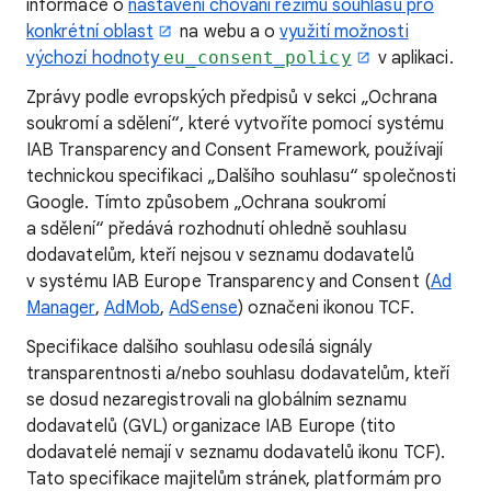
informace o
nastavení chování režimu souhlasu pro
konkrétní oblast
na webu a o
využití možnosti
výchozí hodnoty
eu_consent_policy
v aplikaci.
Zprávy podle evropských předpisů v sekci „Ochrana
soukromí a sdělení“, které vytvoříte pomocí systému
IAB Transparency and Consent Framework, používají
technickou specifikaci „Dalšího souhlasu“ společnosti
Google. Tímto způsobem „Ochrana soukromí
a sdělení“ předává rozhodnutí ohledně souhlasu
dodavatelům, kteří nejsou v seznamu dodavatelů
v systému IAB Europe Transparency and Consent (
Ad
Manager
,
AdMob
,
AdSense
) označeni ikonou TCF.
Specifikace dalšího souhlasu odesílá signály
transparentnosti a/nebo souhlasu dodavatelům, kteří
se dosud nezaregistrovali na globálním seznamu
dodavatelů (GVL) organizace IAB Europe (tito
dodavatelé nemají v seznamu dodavatelů ikonu TCF).
Tato specifikace majitelům stránek, platformám pro