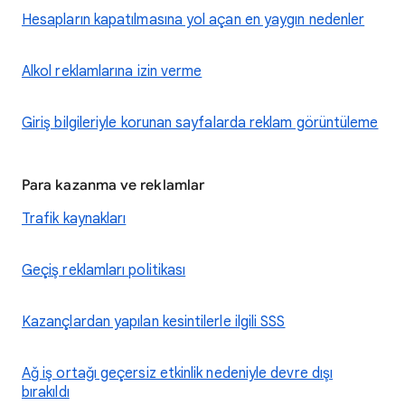
Hesapların kapatılmasına yol açan en yaygın nedenler
Alkol reklamlarına izin verme
Giriş bilgileriyle korunan sayfalarda reklam görüntüleme
Para kazanma ve reklamlar
Trafik kaynakları
Geçiş reklamları politikası
Kazançlardan yapılan kesintilerle ilgili SSS
Ağ iş ortağı geçersiz etkinlik nedeniyle devre dışı
bırakıldı