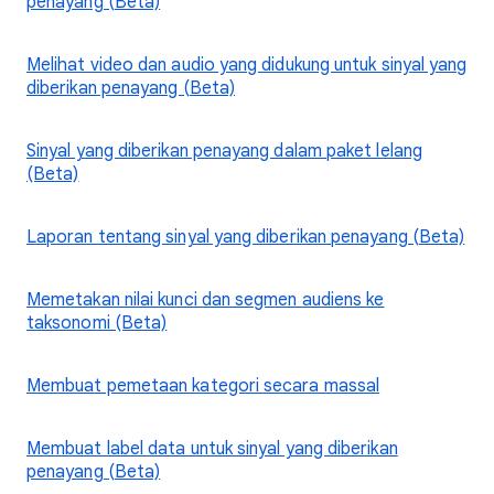
penayang (Beta)
Melihat video dan audio yang didukung untuk sinyal yang
diberikan penayang (Beta)
Sinyal yang diberikan penayang dalam paket lelang
(Beta)
Laporan tentang sinyal yang diberikan penayang (Beta)
Memetakan nilai kunci dan segmen audiens ke
taksonomi (Beta)
Membuat pemetaan kategori secara massal
Membuat label data untuk sinyal yang diberikan
penayang (Beta)