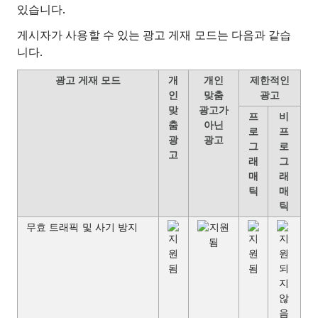
있습니다.
게시자가 사용할 수 있는 광고 게재 모드는 다음과 같습
니다.
광고 게재 모드
개
개인
제한적인
인
맞춤
광고
맞
광고가
프
비
춤
아닌
로
프
광
광고
그
로
고
래
그
매
래
틱
매
틱
무효 트래픽 및 사기 방지