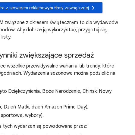
era z serwerem reklamowym firmy zewnętrznej
PM związane z okresem świątecznym to dla wydawców
chodów. Aby dobrze ją wykorzystać, przygotuj się,
listy.
ynniki zwiększające sprzedaż
e wszelkie przewidywalne wahania lub trendy, które
tygodniach. Wydarzenia sezonowe można podzielić na
ęto Dziękczynienia, Boże Narodzenie, Chiński Nowy
k, Dzień Matki, dzień Amazon Prime Day);
e sportowe, wybory).
 tych wydarzeń są powodowane przez: