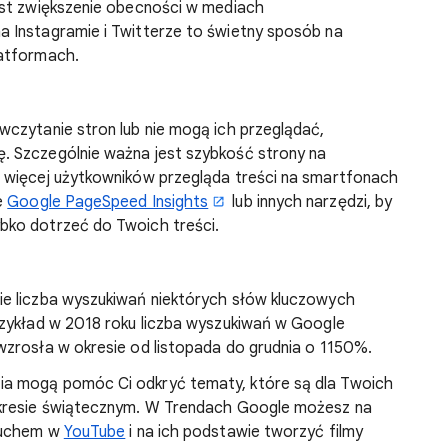
est zwiększenie obecności w mediach
 Instagramie i Twitterze to świetny sposób na
latformach.
czytanie stron lub nie mogą ich przeglądać,
 Szczególnie ważna jest szybkość strony na
 więcej użytkowników przegląda treści na smartfonach
e
Google PageSpeed Insights
lub innych narzędzi, by
bko dotrzeć do Twoich treści.
e liczba wyszukiwań niektórych słów kluczowych
rzykład w 2018 roku liczba wyszukiwań w Google
wzrosła w okresie od listopada do grudnia o 1150%.
zia mogą pomóc Ci odkryć tematy, które są dla Twoich
okresie świątecznym. W Trendach Google możesz na
 ruchem w
YouTube
i na ich podstawie tworzyć filmy