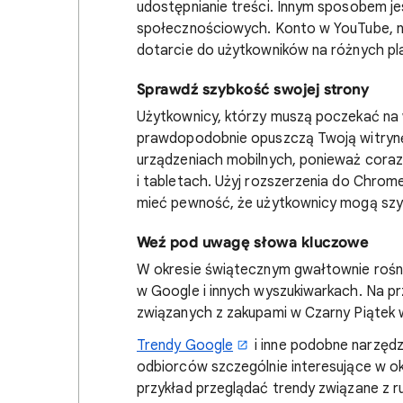
udostępnianie treści. Innym sposobem j
społecznościowych. Konto w YouTube, na
dotarcie do użytkowników na różnych p
Sprawdź szybkość swojej strony
Użytkownicy, którzy muszą poczekać na w
prawdopodobnie opuszczą Twoją witrynę.
urządzeniach mobilnych, ponieważ coraz
i tabletach. Użyj rozszerzenia do Chrom
mieć pewność, że użytkownicy mogą szy
Weź pod uwagę słowa kluczowe
W okresie świątecznym gwałtownie rośni
w Google i innych wyszukiwarkach. Na p
związanych z zakupami w Czarny Piątek 
Trendy Google
i inne podobne narzęd
odbiorców szczególnie interesujące w 
przykład przeglądać trendy związane z