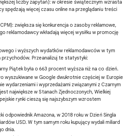
iększej liczby zapytań): w okresie świątecznym wzrasta
y spędzają więcej czasu online na przeglądaniu treści
CPM): zwiększa się konkurencja o zasoby reklamowe,
ego reklamodawcy wkładają więcej wysiłku w promocję
etowego i wyższych wydatków reklamodawców w tym
 przychodów. Przeanalizuj te statystyki:
ny Piątek była o 663 procent wyższa niż na co dzień.
ło wyszukiwane w Google dwukrotnie częściej w Europie
nie wydarzeniami i wyprzedażami związanymi z Czarnym
 jest największe w Stanach Zjednoczonych, Wielkiej
uropejskie rynki cieszą się najszybszym wzrostem
ycki odpowiednik Amazona, w 2018 roku w Dzień Singla
iardów USD. W tym samym roku kupujący wydali miliard
o dnia.