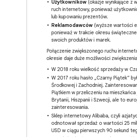
Użytkowników
(okazje wynikające z w
ruch internetowy, ponieważ użytkownic
lub kupowaniu prezentów.
Reklamodawców
(wyższe wartości e
ponieważ w trakcie okresu świąteczn
swoich produktów i marek.
Połączenie zwiększonego ruchu intern
okresie daje duże możliwości zwiększenia
W 2018 roku wielkość sprzedaży w Czar
W 2017 roku hasło „Czarny Piątek” by
Środkowej i Zachodniej. Zainteresowa
Piątkiem w przeliczeniu na mieszkańca
Brytanii, Hiszpanii i Szwecji, ale to e
zainteresowania.
Sklep internetowy Alibaba, czyli azjat
odnotował sprzedaż o wartości 25 mil
USD w ciągu pierwszych 90 sekund teg