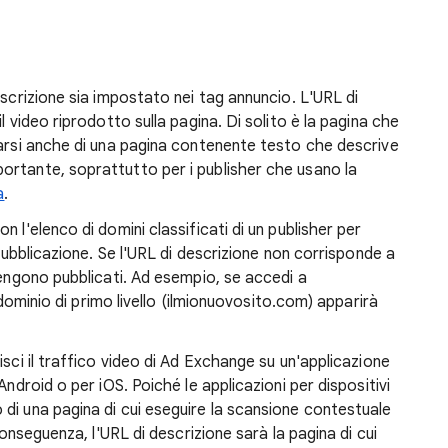
escrizione sia impostato nei tag annuncio. L'URL di
l video riprodotto sulla pagina. Di solito è la pagina che
tarsi anche di una pagina contenente testo che descrive
ortante, soprattutto per i publisher che usano la
a
.
 l'elenco di domini classificati di un publisher per
 pubblicazione. Se l'URL di descrizione non corrisponde a
vengono pubblicati. Ad esempio, se accedi a
l dominio di primo livello (ilmionuovosito.com) apparirà
isci il traffico video di Ad Exchange su un'applicazione
Android o per iOS. Poiché le applicazioni per dispositivi
di una pagina di cui eseguire la scansione contestuale
conseguenza, l'URL di descrizione sarà la pagina di cui