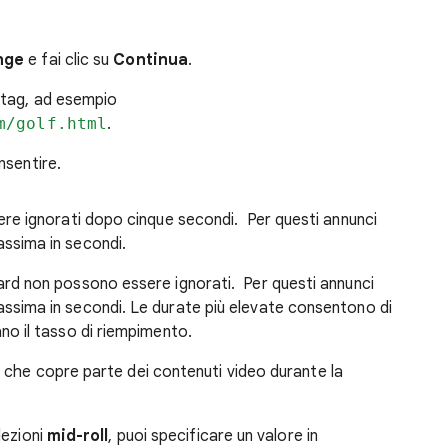
nge
e fai clic su
Continua
.
l tag, ad esempio
m/golf.html
.
nsentire.
sere ignorati dopo cinque secondi. Per questi annunci
assima in secondi.
ard non possono essere ignorati. Per questi annunci
assima in secondi. Le durate più elevate consentono di
ano il tasso di riempimento.
to che copre parte dei contenuti video durante la
lezioni
mid-roll
, puoi specificare un valore in