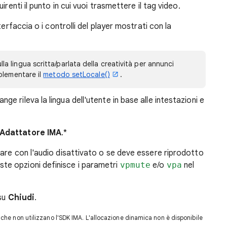
uirenti il punto in cui vuoi trasmettere il tag video.
nterfaccia o i controlli del player mostrati con la
a lingua scritta/parlata della creatività per annunci
mplementare il
metodo setLocale()
.
ge rileva la lingua dell'utente in base alle intestazioni e
Adattatore IMA
.*
ziare con l'audio disattivato o se deve essere riprodotto
te opzioni definisce i parametri
vpmute
e/o
vpa
nel
 su
Chiudi
.
 che non utilizzano l'SDK IMA. L'allocazione dinamica non è disponibile