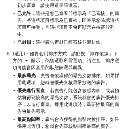
初步審查，請使用這個篩選器。
已允許
：這些是您已查看並標示為「已審核」的廣
告。將這些項目標示為已審核，即表示您確認這些
項目可接受，且這些項目不會再顯示在待審佇列
中。
已封鎖
：這些廣告素材已經審核並遭封鎖。
(選用)：如要套用排序方式，請點按「排序依據」下
方的
圖示，然後選取所需選項。請注意，排序選
項可能會因套用的狀態篩選器而異。
最多曝光
：廣告會依獲得的曝光次數排序。如果採
用此選項，您就會優先審核最常放送的廣告。
優先進行審查
：若廣告可能包含敏感內容，或者預
估將得到較高的曝光次數，系統就會將廣告優先排
序，以進行審查。採用此選項時，重要性最高的廣
告會最先顯示。
最高點閱率
：廣告會依獲得的點擊次數排序。如果
採用此選項，您就會先審核點閱率最高的廣告。