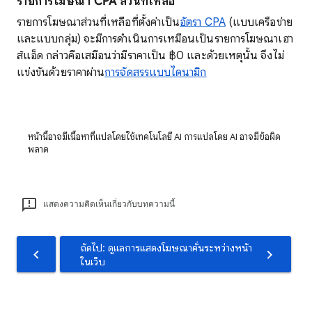
รายการโฆษณา CPA ส่วนที่เหลือ
รายการโฆษณาส่วนที่เหลือที่ตั้งค่าเป็น
อัตรา CPA
(แบบเครือข่าย
และแบบกลุ่ม) จะมีการดำเนินการเหมือนเป็นรายการโฆษณาเฮา
ส์แอ็ด กล่าวคือเสมือนว่ามีราคาเป็น ฿0 และด้วยเหตุนั้น จึงไม่
แข่งขันด้วยราคาผ่าน
การจัดสรรแบบไดนามิก
หน้านี้อาจมีเนื้อหาที่แปลโดยใช้เทคโนโลยี AI การแปลโดย AI อาจมีข้อผิด
พลาด
แสดงความคิดเห็นเกี่ยวกับบทความนี้
ถัดไป: ดูแลการแสดงโฆษณาคั่นระหว่างหน้า
ในเว็บ