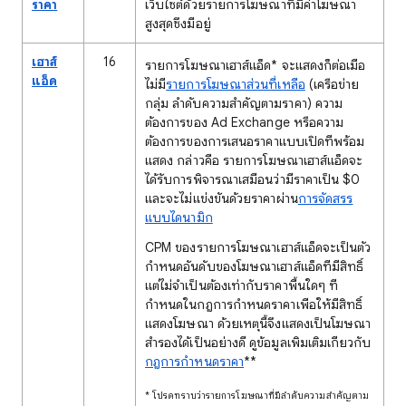
ราคา
เว็บไซต์ด้วยรายการโฆษณาที่มีค่าโฆษณา
สูงสุดซึ่งมีอยู่
เฮาส์
16
รายการโฆษณาเฮาส์แอ็ด* จะแสดงก็ต่อเมื่อ
แอ็ด
ไม่มี
รายการโฆษณาส่วนที่เหลือ
(เครือข่าย
กลุ่ม ลำดับความสำคัญตามราคา) ความ
ต้องการของ Ad Exchange หรือความ
ต้องการของการเสนอราคาแบบเปิดที่พร้อม
แสดง กล่าวคือ รายการโฆษณาเฮาส์แอ็ดจะ
ได้รับการพิจารณาเสมือนว่ามีราคาเป็น $0
และจะไม่แข่งขันด้วยราคาผ่าน
การจัดสรร
แบบไดนามิก
CPM ของรายการโฆษณาเฮาส์แอ็ดจะเป็นตัว
กำหนดอันดับของโฆษณาเฮาส์แอ็ดที่มีสิทธิ์
แต่ไม่จำเป็นต้องเท่ากับราคาพื้นใดๆ ที่
กำหนดในกฎการกำหนดราคาเพื่อให้มีสิทธิ์
แสดงโฆษณา ด้วยเหตุนี้จึงแสดงเป็นโฆษณา
สำรองได้เป็นอย่างดี ดูข้อมูลเพิ่มเติมเกี่ยวกับ
กฎการกำหนดราคา
**
* โปรดทราบว่ารายการโฆษณาที่มีลำดับความสำคัญตาม