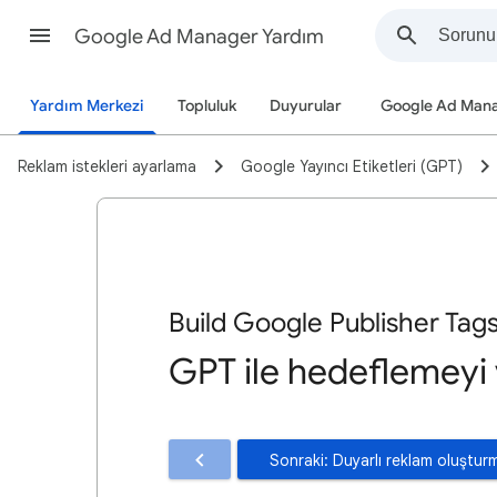
Google Ad Manager Yardım
Yardım Merkezi
Topluluk
Duyurular
Google Ad Man
Reklam istekleri ayarlama
Google Yayıncı Etiketleri (GPT)
Build Google Publisher Tag
GPT ile hedeflemeyi 
Sonraki: Duyarlı reklam oluştur