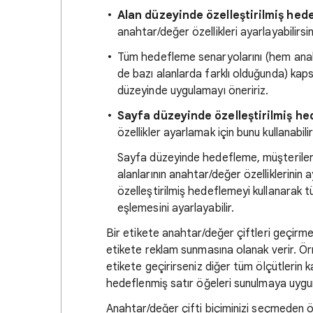
Alan düzeyinde özelleştirilmiş hed
anahtar/değer özellikleri ayarlayabilirsin
Tüm hedefleme senaryolarını (hem anah
de bazı alanlarda farklı olduğunda) kap
düzeyinde uygulamayı öneririz.
Sayfa düzeyinde özelleştirilmiş h
özellikler ayarlamak için bunu kullanabilir
Sayfa düzeyinde hedefleme, müşterileri
alanlarının anahtar/değer özelliklerinin
özelleştirilmiş hedeflemeyi kullanarak 
eşlemesini ayarlayabilir.
Bir etikete anahtar/değer çiftleri geçirme
etikete reklam sunmasına olanak verir. Ö
etikete geçirirseniz diğer tüm ölçütlerin ka
hedeflenmiş satır öğeleri sunulmaya uygun
Anahtar/değer çifti biçiminizi seçmeden