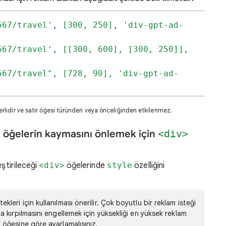
567/travel', [300, 250], 'div-gpt-ad-
67/travel', [[300, 600], [300, 250]], 
567/travel", [728, 90], 'div-gpt-ad-
rlidir ve satır öğesi türünden veya önceliğinden etkilenmez.
 öğelerin kaymasını önlemek için
<div>
eştirileceği
<div>
öğelerinde
style
özelliğini
kleri için kullanılması önerilir. Çok boyutlu bir reklam isteği
la kırpılmasını engellemek için yüksekliği en yüksek reklam
m öğesine göre ayarlamalısınız.