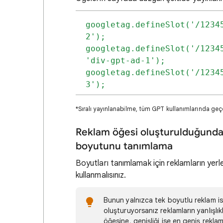
googletag.defineSlot('/1234
2');

googletag.defineSlot('/12345
'div-gpt-ad-1');

googletag.defineSlot('/1234
3');
*Sıralı yayınlanabilme, tüm GPT kullanımlarında geçe
Reklam öğesi oluşturulduğunda
boyutunu tanımlama
Boyutları tanımlamak için reklamların yerl
kullanmalısınız.
Bunun yalnızca tek boyutlu reklam iste
oluşturuyorsanız reklamların yanlışlık
öğesine, genişliği ise en geniş rekla