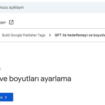
ager
Build Google Publisher Tags
GPT ile hedeflemeyi ve boyutl
s
ve boyutları ayarlama
ma