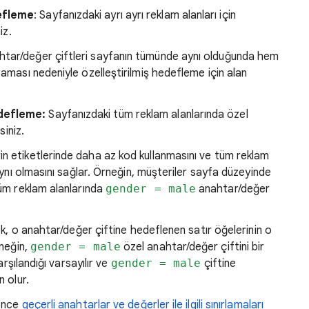
efleme
: Sayfanızdaki ayrı ayrı reklam alanları için
iz.
tar/değer çiftleri sayfanın tümünde aynı olduğunda hem
saması nedeniyle özelleştirilmiş hedefleme için alan
edefleme:
Sayfanızdaki tüm reklam alanlarında özel
siniz.
n etiketlerinde daha az kod kullanmasını ve tüm reklam
 aynı olmasını sağlar. Örneğin, müşteriler sayfa düzeyinde
tüm reklam alanlarında
gender = male
anahtar/değer
k, o anahtar/değer çiftine hedeflenen satır öğelerinin o
rneğin,
gender = male
özel anahtar/değer çiftini bir
rşılandığı varsayılır ve
gender = male
çiftine
 olur.
 önce
geçerli anahtarlar ve değerler ile ilgili sınırlamaları