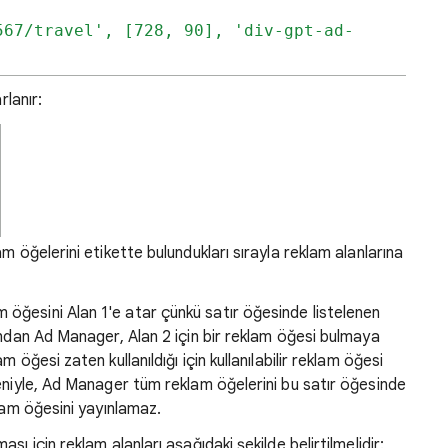
567/travel', [728, 90], 'div-gpt-ad-
rlanır:
m öğelerini etikette bulundukları sırayla reklam alanlarına
ğesini Alan 1'e atar çünkü satır öğesinde listelenen
ından Ad Manager, Alan 2 için bir reklam öğesi bulmaya
öğesi zaten kullanıldığı için kullanılabilir reklam öğesi
eniyle, Ad Manager tüm reklam öğelerini bu satır öğesinde
lam öğesini yayınlamaz.
ı için reklam alanları aşağıdaki şekilde belirtilmelidir: