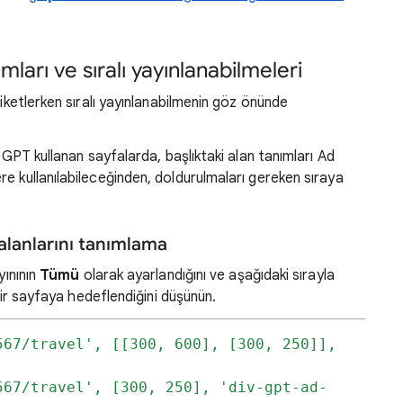
mları ve sıralı yayınlanabilmeleri
tiketlerken sıralı yayınlanabilmenin göz önünde
n GPT kullanan sayfalarda, başlıktaki alan tanımları Ad
e kullanılabileceğinden, doldurulmaları gereken sıraya
 alanlarını tanımlama
yınının
Tümü
olarak ayarlandığını ve aşağıdaki sırayla
 bir sayfaya hedeflendiğini düşünün.
67/travel', [[300, 600], [300, 250]], 
567/travel', [300, 250], 'div-gpt-ad-