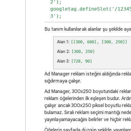
2');

googletag.defineSlot('/1234
3');
Bu tanım kullanılarak alanlar şu şekilde aya
Alan 1:
[[300, 600], [300, 250]]
Alan 2:
[300, 250]
Alan 3:
[728, 90]
Ad Manager reklam isteğini aldığında rekla
sığdırmaya çalışır.
Ad Manager, 300x250 boyutundaki reklam ö
reklam öğelerinden ilk eşleşen budur. Ard
çalışır ancak 300x250 piksel boyutlu reklam 
bulamaz. Sıralı reklam seçimi mantığı ned
yayınlayamayacağını belirler ve hiçbir rek
Öğelerin sayfada düzgün şekilde yayınlanmas