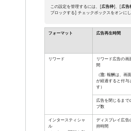
この設定を管理するには、[
広告枠
]、[
広告
ブロックする] チェックボックスをオンに
フォーマット
広告再生時間
リワード
リワード広告の画
間
（
注
: 報酬は、画
が経過すると付与
す）
広告を閉じるまで
プ数
インタースティシャ
ディスプレイ広告
ル
持時間