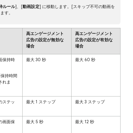
枠ルール
]、[
動画設定
] に移動します。[スキップ不可の動画を
します。
高エンゲージメント
高エンゲージメント
広告の設定が無効な
広告の設定が有効な
場合
場合
面保持時
最大 30 秒
最大 60 秒
面保持時間
されま
のステッ
最大 1 ステップ
最大 3 ステップ
の画面保
最大 5 秒
最大 12 秒