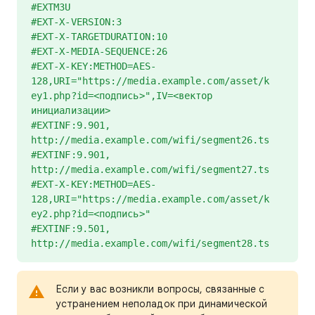
#EXTM3U
#EXT-X-VERSION:3
#EXT-X-TARGETDURATION:10
#EXT-X-MEDIA-SEQUENCE:26
#EXT-X-KEY:METHOD=AES-
128,URI="https://media.example.com/asset/k
ey1.php?id=<подпись>",IV=<вектор
инициализации>
#EXTINF:9.901,
http://media.example.com/wifi/segment26.ts
#EXTINF:9.901,
http://media.example.com/wifi/segment27.ts
#EXT-X-KEY:METHOD=AES-
128,URI="https://media.example.com/asset/k
ey2.php?id=<подпись>"
#EXTINF:9.501,
http://media.example.com/wifi/segment28.ts
Если у вас возникли вопросы, связанные с
устранением неполадок при динамической