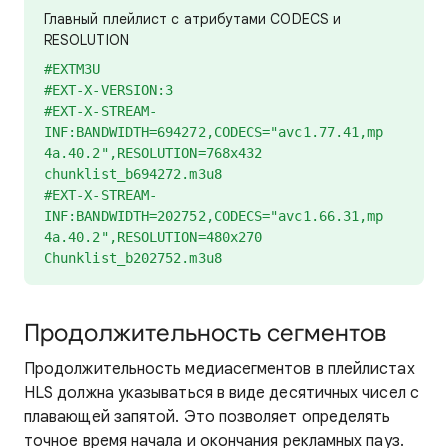
Главный плейлист с атрибутами CODECS и
RESOLUTION
#EXTM3U
#EXT-X-VERSION:3
#EXT-X-STREAM-
INF:BANDWIDTH=694272,CODECS="avc1.77.41,mp
4a.40.2",RESOLUTION=768x432
chunklist_b694272.m3u8
#EXT-X-STREAM-
INF:BANDWIDTH=202752,CODECS="avc1.66.31,mp
4a.40.2",RESOLUTION=480x270
Chunklist_b202752.m3u8
Продолжительность сегментов
Продолжительность медиасегментов в плейлистах
HLS должна указываться в виде десятичных чисел с
плавающей запятой. Это позволяет определять
точное время начала и окончания рекламных пауз.