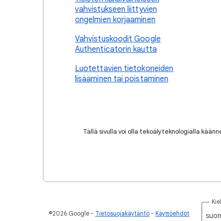
vahvistukseen liittyvien
ongelmien korjaaminen
Vahvistuskoodit Google
Authenticatorin kautta
Luotettavien tietokoneiden
lisääminen tai poistaminen
Tällä sivulla voi olla tekoälyteknologialla kään
Kiel
©2026 Google
Tietosuojakäytäntö
Käyttöehdot
suom