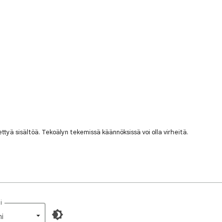
nettyä sisältöä. Tekoälyn tekemissä käännöksissä voi olla virheitä.
i
i‎