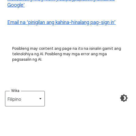
Google'
Email na ‘pinigilan ang kahina-hinalang pag-sign in’
Posibleng may content ang page na ito na isinalin gamit ang
teknolohiya ng AI. Posibleng may mga error ang mga
pagsasalin ng AI.
Wika
Filipino‎