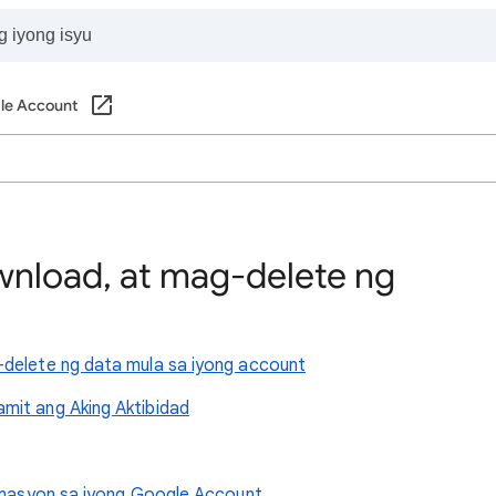
le Account
load, at mag-delete ng
-delete ng data mula sa iyong account
mit ang Aking Aktibidad
ormasyon sa iyong Google Account