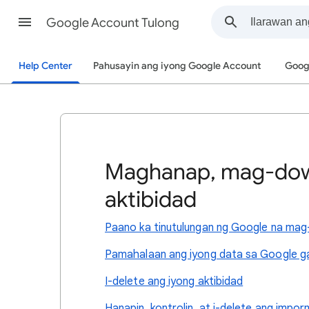
Google Account Tulong
Help Center
Pahusayin ang iyong Google Account
Goog
Maghanap, mag-down
aktibidad
Paano ka tinutulungan ng Google na mag
Pamahalaan ang iyong data sa Google ga
I-delete ang iyong aktibidad
Hanapin, kontrolin, at i-delete ang imp