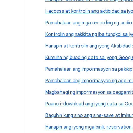
I-access at kontrolin ang aktibidad sa i
Pamahalaan ang mga recording ng audio 
Kontrolin ang nakikita ng iba tungkol sa 
Hanapin at kontrolin ang iyong Aktibidad
Kumuha ng buod ng data sa iyong Googl
Pamahalaan ang impormasyon sa pakikip
Pamahalaan ang impormasyon ng app mul
Magbahagi ng impormasyon sa paggamit 
Paano i-download ang iyong data sa Go
Baguhin kung sino ang sine-save at imin
Hanapin ang iyong mga binili, reservation,