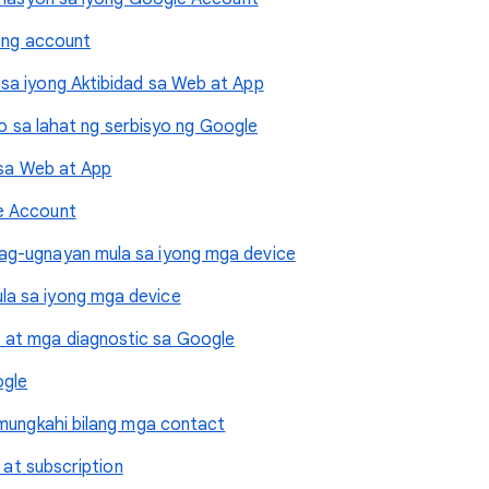
yong account
sa iyong Aktibidad sa Web at App
iyo sa lahat ng serbisyo ng Google
 sa Web at App
e Account
ag-ugnayan mula sa iyong mga device
a sa iyong mga device
at mga diagnostic sa Google
ogle
umungkahi bilang mga contact
 at subscription