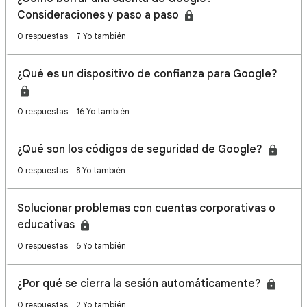
Consideraciones y paso a paso
0 respuestas
7 Yo también
¿Qué es un dispositivo de confianza para Google?
0 respuestas
16 Yo también
¿Qué son los códigos de seguridad de Google?
0 respuestas
8 Yo también
Solucionar problemas con cuentas corporativas o
educativas
0 respuestas
6 Yo también
¿Por qué se cierra la sesión automáticamente?
0 respuestas
2 Yo también