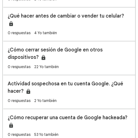
¿Qué hacer antes de cambiar o vender tu celular?
0 respuestas
4 Yo también
¿Cómo cerrar sesión de Google en otros
dispositivos?
0 respuestas
22 Yo también
Actividad sospechosa en tu cuenta Google. ¿Qué
hacer?
0 respuestas
2 Yo también
¿Cómo recuperar una cuenta de Google hackeada?
0 respuestas
53 Yo también