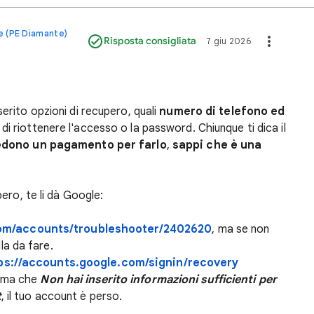
e (PE Diamante)
Risposta consigliata
7 giu 2026
serito opzioni di recupero, quali
numero di telefono ed
 di riottenere l'accesso o la password. Chiunque ti dica il
edono un pagamento per farlo
,
sappi che è una
pero, te li dà Google:
com/accounts/troubleshooter/2402620
, ma se non
lla da fare.
ps://accounts.google.com/signin/recovery
erma che
Non hai inserito informazioni sufficienti per
t
, il tuo account è perso.