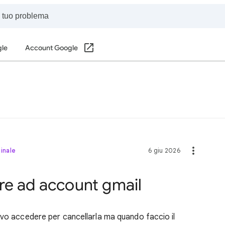
gle
Account Google
inale
6 giu 2026
re ad account gmail
evo accedere per cancellarla ma quando faccio il