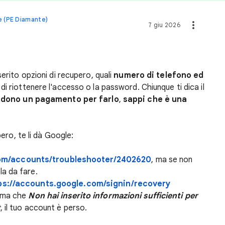
e (PE Diamante)
7 giu 2026
serito opzioni di recupero, quali
numero di telefono ed
 di riottenere l'accesso o la password. Chiunque ti dica il
edono un pagamento per farlo
,
sappi che è una
pero, te li dà Google:
com/accounts/troubleshooter/2402620
, ma se non
la da fare.
ps://accounts.google.com/signin/recovery
erma che
Non hai inserito informazioni sufficienti per
t
, il tuo account è perso.