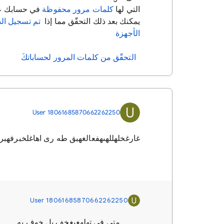
التي لها
كلمات مرور محفوظة
في حسابك على le
يمكنك بعد ذلك التحقّق مما إذا
تم تسجيل الد
الأجهزة
التحقّق من كلمات المرور لحساباتكَ
U
User 18061685870662262250
غارغخلهللهىهفعالغهبق طه رى اهاغلخبرفهبره
User 18061685870662262250
U
متى في تهلهغيغخف بل خوف به