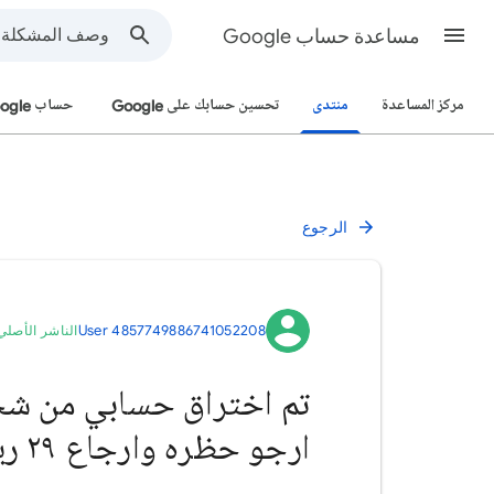
مساعدة حساب Google
مركز المساعدة
منتدى
تحسين حسابك على Google
حساب Google
الرجوع
User 4857749886741052208
الناشر الأصلي
ارجو حظره وارجاع ٢٩ ريال تم الشراء بها وقدبلغت عنه عده