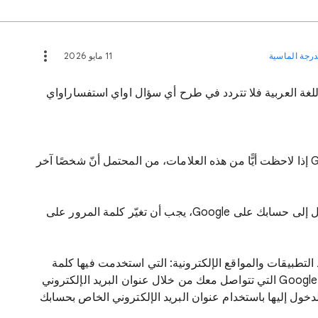
درجة الماسية
11 مايو 2026
وغلا فيك في منتدى مساعدة Google باللغة العربية فلا تتردد في طرح أي سؤال اواي استفساراواي
معرفة ما إذا تمّ اختراق حسابك على Google إذا لاحظت أيًّا من هذه العلامات، من المحتمل أنّ شخصًا آخر
إذا كنت تعتقد أنّ مستخدمًا آخر سجّل الدخول إلى حسابك على Google، يجب أن تغيّر كلمة المرور على
التطبيقات والمواقع الإلكترونية: التي استخدمت فيها كلمة
المرور نفسها التي استخدمتها لحسابك على Google التي تتواصل معك من خلال عنوان البريد الإلكتروني
Googl التي سجّلت الدخول إليها باستخدام عنوان البريد الإلكتروني الخاص بحسابك