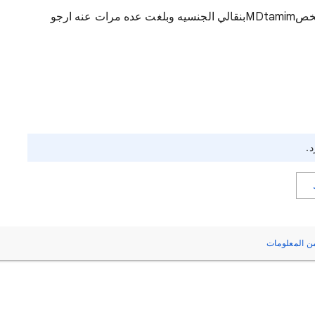
اختراق حسابي وعمليه شراء ٢٩ريال من شخصMDtamimبنقالي الجنسيه وبلغت عده مرات عنه ارجو
د.
ن المعلومات