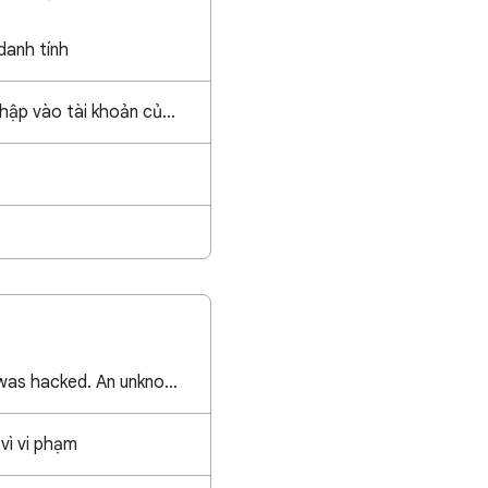
danh tính
Tôi không thể đăng nhập vào tài khoản của mình.
My Google account was hacked. An unknown Family Link parent account is blocking my recovery. Please
vì vi phạm