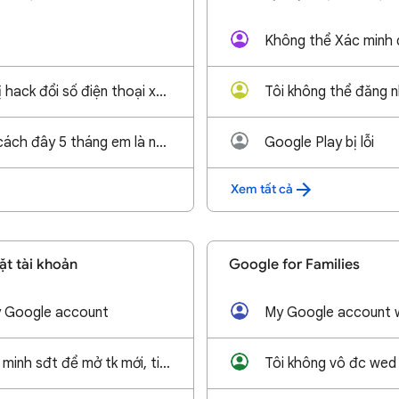
Không thể Xác minh 
Tài khoản Gmail bị hack đổi số điện thoại xác minh 2 bước
Em bị hack tk gg cách đây 5 tháng em là ngừo tạo tk như hiện tại ko có cách nào để đăng nhập
Google Play bị lỗi
Xem tất cả
ặt tài khoản
Google for Families
my Google account
tôi không thể xác minh sđt để mở tk mới, tin nhắn gửi đi bị faild
Tôi không vô đc wed 