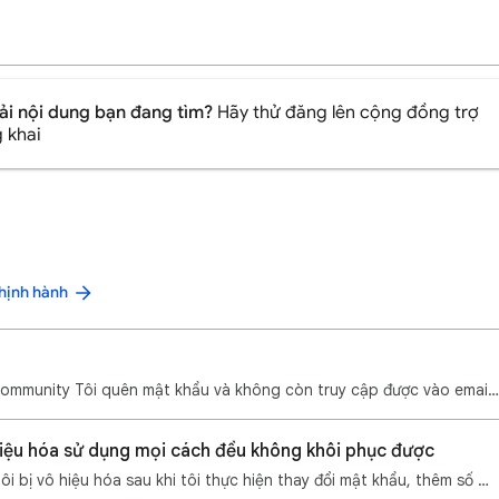
i nội dung bạn đang tìm?
Hãy thử đăng lên cộng đồng trợ
 khai
thịnh hành
Xin chào, Google Community Tôi quên mật khẩu và không còn truy cập được vào email và số điện thoại k…
hiệu hóa sử dụng mọi cách đều không khôi phục được
Một tài khoản của tôi bị vô hiệu hóa sau khi tôi thực hiện thay đổi mật khẩu, thêm số điện thoại và …