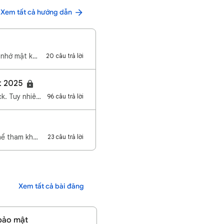
Xem tất cả hướng dẫn
Chào mọi người, Dưới đây là hướng dẫn lấy lại mật khẩu tài khoản Google khi bạn không nhớ mật khẩu c…
20 câu trả lời
ất 2025
Khi phải sử dụng biểu mẫu khôi phục tài khoản, điều không mong muốn nhất đó là bị hack. Tuy nhiên nế…
96 câu trả lời
Khi Gmail hoặc tài khoản Google bị báo đầy, nếu muốn giải phóng dung lượng bạn có thể tham khảo bài …
23 câu trả lời
Xem tất cả bài đăng
 bảo mật