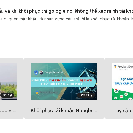
u và khi khôi phục thì go ogle nói không thể xác minh tài k
à bị quên mật khẩu và nhận được câu trả lời là khôi phục tài khoản. 
01:49
0:03:09
ận bị lừa
Khôi phục tài khoản Google bị hack - thay đổi email/phone khôi phục
Truy cập vào Gmail thông