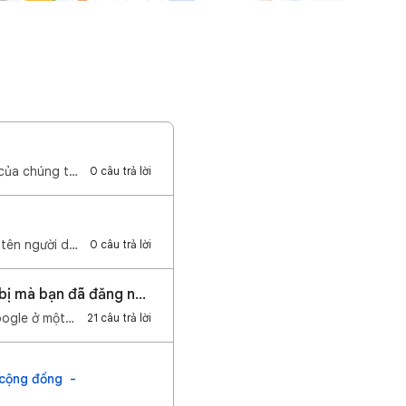
Chào mừng bạn đến với Cộng đồng Tài khoản Google! Hãy truy cập Trung tâm trợ giúp của chúng tôi để t…
0 câu trả lời
Chào mừng các bạn đến với Cộng đồng trợ giúp Tài Khoản! Nếu bạn quên mật khẩu hay tên người dùng hoặ…
0 câu trả lời
Tránh mất tài khoản bằng cách đăng xuất tài khoản Google ra khỏi các thiết bị mà bạn đã đăng nhập
Chào các bạn! Nếu bạn mất điện thoại, máy tính hoặc bạn quên đăng xuất tài khoản Google ở một thiết …
21 câu trả lời
 cộng đồng