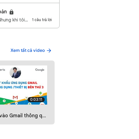
hoản
Nhưng khi tôi…
1 câu trả lời
Xem tất cả video
0:03:11
 qua các ứng dụng hoặc thiết bị của bên thứ ba