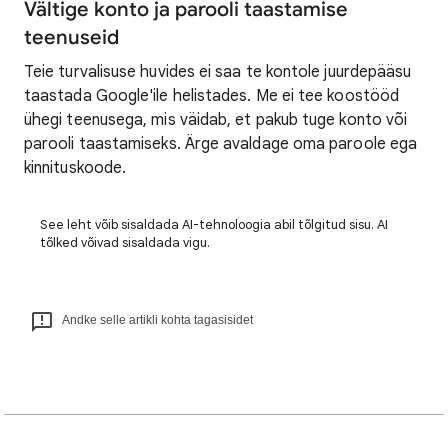
Vältige konto ja parooli taastamise
teenuseid
Teie turvalisuse huvides ei saa te kontole juurdepääsu
taastada Google'ile helistades. Me ei tee koostööd
ühegi teenusega, mis väidab, et pakub tuge konto või
parooli taastamiseks. Ärge avaldage oma paroole ega
kinnituskoode.
See leht võib sisaldada AI-tehnoloogia abil tõlgitud sisu. AI
tõlked võivad sisaldada vigu.
Andke selle artikli kohta tagasisidet