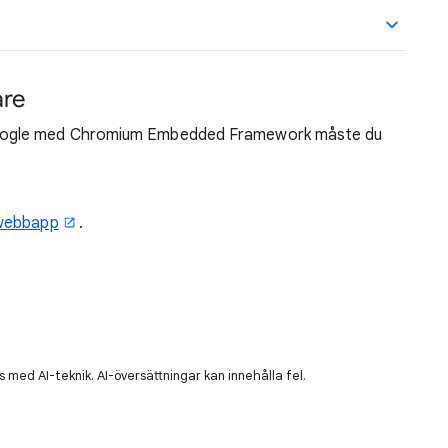
are
oogle med Chromium Embedded Framework måste du
 webbapp
.
 med AI-teknik. AI-översättningar kan innehålla fel.