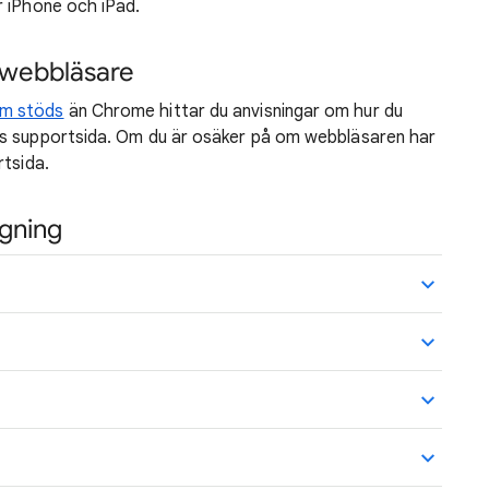
r iPhone och iPad.
a webbläsare
om stöds
än Chrome hittar du anvisningar om hur du
ns supportsida. Om du är osäker på om webbläsaren har
rtsida.
gning