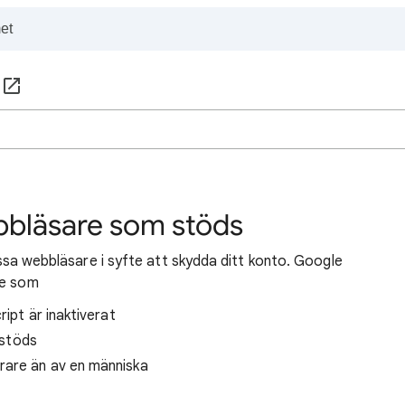
bbläsare som stöds
vissa webbläsare i syfte att skydda ditt konto. Google
re som
ript är inaktiverat
 stöds
rare än av en människa