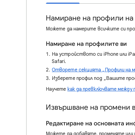
Намиране на профили на
Можете да намерите всичките си проф
Намиране на профилите ви
На устройството си iPhone или iP
Safari.
Отворете секцията „Профили на м
Изберете профил под „Вашите проф
Научете
как да превключвате между 
Извършване на промени 
Редактиране на основната и
Можете да добавяте, променяте или 