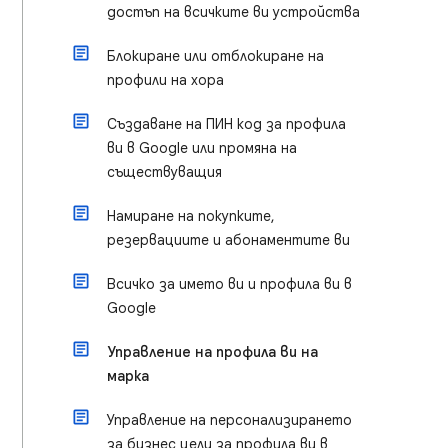
достъп на всичките ви устройства
Блокиране или отблокиране на
профили на хора
Създаване на ПИН код за профила
ви в Google или промяна на
съществуващия
Намиране на покупките,
резервациите и абонаментите ви
Всичко за името ви и профила ви в
Google
Управление на профила ви на
марка
Управление на персонализирането
за бизнес цели за профила ви в