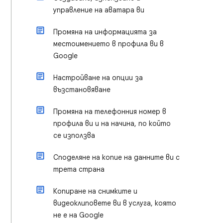
управление на аватара ви
Промяна на информацията за
местоимението в профила ви в
Google
Настройване на опции за
възстановяване
Промяна на телефонния номер в
профила ви и на начина, по който
се използва
Споделяне на копие на данните ви с
трета страна
Копиране на снимките и
видеоклиповете ви в услуга, която
не е на Google