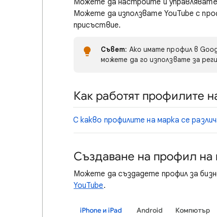
Можете да настроите и управлявате 
Можете да използвате YouTube с проф
присъствие.
Съвет
: Ако имате профил в Goog
можете да го използвате за рег
Как работят профилите н
С какво профилите на марка се разли
Създаване на профил на
Можете да създадете профил за бизн
YouTube
.
iPhone и iPad
Android
Компютър