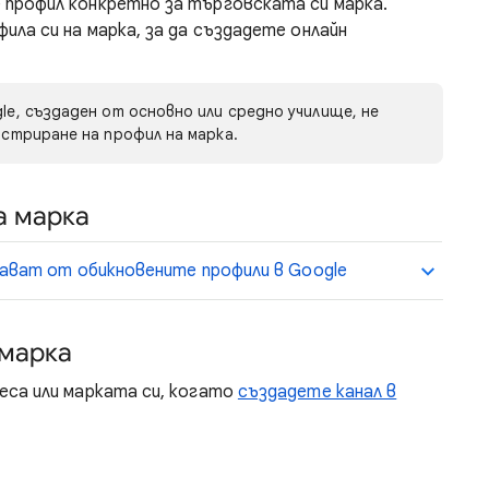
профил конкретно за търговската си марка.
ила си на марка, за да създадете онлайн
le, създаден от основно или средно училище, не
истриране на профил на марка.
а марка
чават от обикновените профили в Google
 марка
еса или марката си, когато
създадете канал в