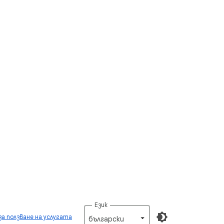
Език
за ползване на услугата
български‎