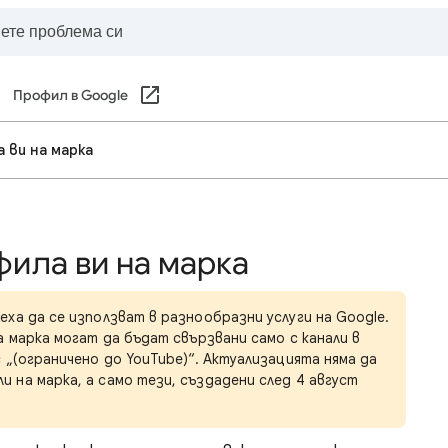
Профил в Google
 ви на марка
фила ви на марка
ха да се използват в разнообразни услуги на Google.
а марка могат да бъдат свързвани само с канали в
 „(ограничено до YouTube)“. Актуализацията няма да
 на марка, а само тези, създадени след 4 август