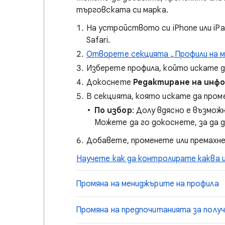
търговската си марка.
На устройството си iPhone или iP
Safari.
Отворете секцията „Профили на м
Изберете профила, който искате 
Докоснете
Редактиране на инф
В секцията, която искате да про
По избор
: Долу вдясно е възмо
Можете да го докоснете, за да 
Добавете, променете или премахн
Научете как да контролирате каква 
Промяна на мениджърите на профила
Промяна на предпочитанията за получ