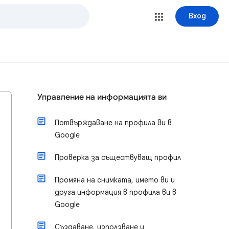
Вход
Управление на информацията ви
Потвърждаване на профила ви в
Google
Проверка за съществуващ профил
Промяна на снимката, името ви и
друга информация в профила ви в
Google
Създаване, използване и