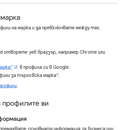
 марка
или на марка и да превключвате между тях.
ad отворете уеб браузър, например Chrome или
арка“
в профила си в Google.
или за търговска марка“.
профили
.
в профилите ви
нформация
премахвате основната информация за бизнеса или