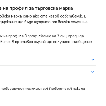
е на профил за търговска марка
вска марка само ако сте негов собственик. В
ъдържание ще бъде изтрито от всички услуги на
к на профила в продължение на 7 дни, преди да
вите. В противен случай ще получите съобщение
преведено чрез технология с AI. Преводите с AI може да