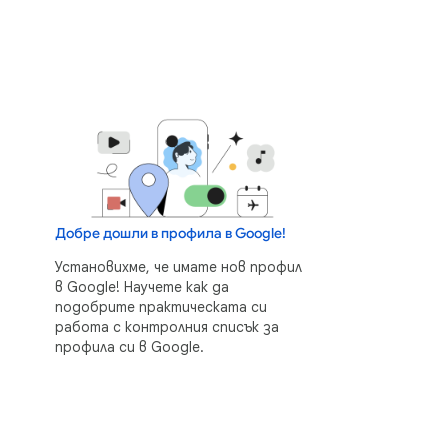
Добре дошли в профила в Google!
Установихме, че имате нов профил
в Google! Научете как да
подобрите практическата си
работа с контролния списък за
профила си в Google.