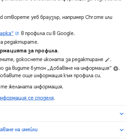
ad отворете уеб браузър, например Chrome или
арка“
в профила си в Google.
да редактирате.
ормацията за профила
.
мените, докоснете иконата за редактиране
.
жно да видите бутон „Добавяне на информация“
.
добавите още информация към профила си.
ете желаната информация.
информация се споделя
.
аване на имейли