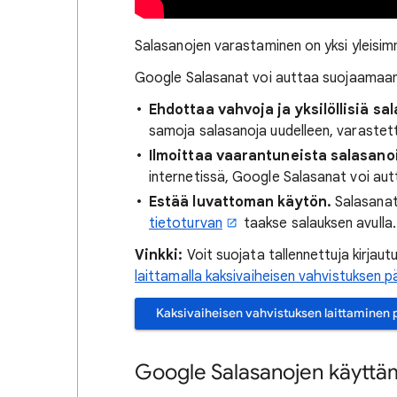
Salasanojen varastaminen on yksi yleisimmi
Google Salasanat voi auttaa suojaamaan t
Ehdottaa vahvoja ja yksilöllisiä sal
samoja salasanoja uudelleen, varastett
Ilmoittaa vaarantuneista salasano
internetissä, Google Salasanat voi au
Estää luvattoman käytön.
Salasanat
tietoturvan
taakse salauksen avulla.
Vinkki:
Voit suojata tallennettuja kirja
laittamalla kaksivaiheisen vahvistuksen p
Kaksivaiheisen vahvistuksen laittaminen 
Google Salasanojen käyttä