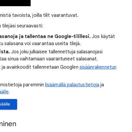
stä tavoista, joilla tilit vaarantuvat.
ilejäsi seuraavasti:
asanoja ja tallentaa ne Google-tilillesi.
Jos käytät
u salasana voi vaarantaa useita tilejä.
ista.
Jos joku julkaisee tallennettuja salasanojasi
ttaa sinua vaihtamaan vaarantuneet salasanat.
 ja avainkoodit tallennetaan Googlen
sisäänrakennetun
utumistietoja paremmin
lisäämällä palautustietoja
ja
äälle
.
päälle
minen