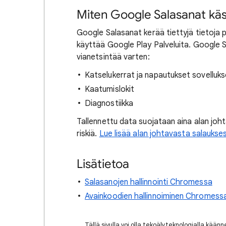
Miten Google Salasanat käsi
Google Salasanat kerää tiettyjä tietoja 
käyttää Google Play Palveluita. Google Sa
vianetsintää varten:
Katselukerrat ja napautukset sovelluk
Kaatumislokit
Diagnostiikka
Tallennettu data suojataan aina alan joh
riskiä.
Lue lisää alan johtavasta salaukse
Lisätietoa
Salasanojen hallinnointi Chromessa
Avainkoodien hallinnoiminen Chromess
Tällä sivulla voi olla tekoälyteknologialla kään