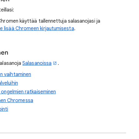
eillasi:
a Chromen käyttää tallennettuja salasanojasi ja
e lisää Chromeen kirjautumisesta
.
nen
salasanoja
Salasanoissa
.
en vaihtaminen
lveluihin
en ongelmien ratkaiseminen
nen Chromessa
inti