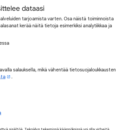
ttelee dataasi
palveluiden tarjoamista varten. Osa näistä toiminnoista
lasanat kerää näitä tietoja esimerkiksi analytiikkaa ja
sessa
tavalla salauksella, mikä vähentää tietosuojaloukkausten
sta
.
a
nettyä sisältöä. Tekoälyn tekemissä käännöksissä voi olla virheitä.