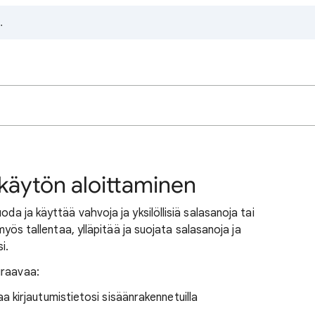
käytön aloittaminen
oda ja käyttää vahvoja ja yksilöllisiä salasanoja tai
 myös tallentaa, ylläpitää ja suojata salasanoja ja
i.
uraavaa:
a kirjautumistietosi sisäänrakennetuilla