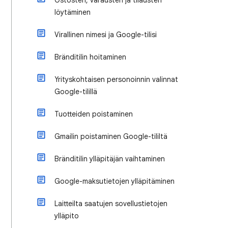
Ostosten, varausten ja tilausten
löytäminen
Virallinen nimesi ja Google-tilisi
Bränditilin hoitaminen
Yrityskohtaisen personoinnin valinnat
Google-tilillä
Tuotteiden poistaminen
Gmailin poistaminen Google-tililtä
Bränditilin ylläpitäjän vaihtaminen
Google-maksutietojen ylläpitäminen
Laitteilta saatujen sovellustietojen
ylläpito