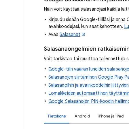
Näin voit käyttää salasanojasi kaikilla laitt
Kirjaudu sisään Google-tililläsi ja ann
avainkoodejasi, kun saat kehotteen.
Lu
Avaa
Salasanat
Salasanaongelmien ratkaisemi
Voit tarkistaa tai muuttaa tallennettuja 
Google-tilin vaarantuneiden salasanoj
Salasanojen siirtäminen Google Play Pa
Salasanoihin ja avainkoodeihin liittyvi
Lomakkeiden automaattinen täyttämi
Google Salasanojen PIN-koodin hallinno
Tietokone
Android
iPhone ja iPad