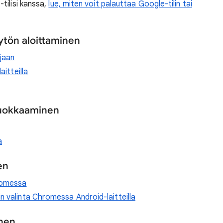
tilisi kanssa,
lue, miten voit palauttaa Google-tilin tai
ytön aloittaminen
ijaan
aitteilla
muokkaaminen
a
en
romessa
 valinta Chromessa Android-laitteilla
inen