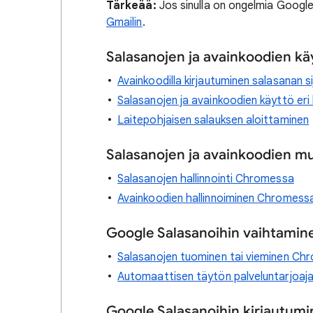
Tärkeää:
Jos sinulla on ongelmia Google-
Gmailin
.
Salasanojen ja avainkoodien kä
Avainkoodilla kirjautuminen salasanan s
Salasanojen ja avainkoodien käyttö eri l
Laitepohjaisen salauksen aloittaminen
Salasanojen ja avainkoodien 
Salasanojen hallinnointi Chromessa
Avainkoodien hallinnoiminen Chromess
Google Salasanoihin vaihtamin
Salasanojen tuominen tai vieminen Ch
Automaattisen täytön palveluntarjoajan
Google Salasanoihin kirjautum