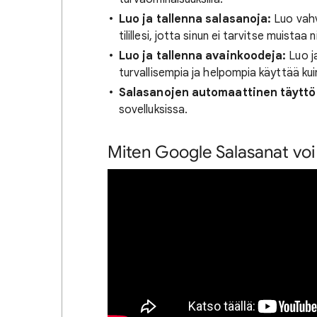
Luo ja tallenna salasanoja:
Luo vahvo
tilillesi, jotta sinun ei tarvitse muistaa n
Luo ja tallenna avainkoodeja:
Luo ja
turvallisempia ja helpompia käyttää kui
Salasanojen automaattinen täyttö
sovelluksissa.
Miten Google Salasanat voi 