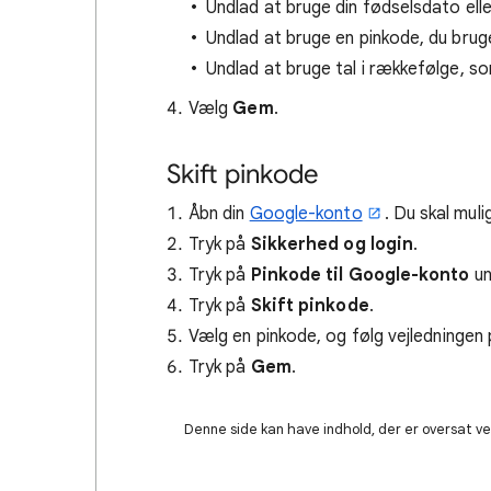
Undlad at bruge din fødselsdato ell
Undlad at bruge en pinkode, du brug
Undlad at bruge tal i rækkefølge, som f
Vælg
Gem
.
Skift pinkode
Åbn din
Google-konto
. Du skal muli
Tryk på
Sikkerhed og login
.
Tryk på
Pinkode til Google-konto
un
Tryk på
Skift pinkode
.
Vælg en pinkode, og følg vejledninge
Tryk på
Gem
.
Denne side kan have indhold, der er oversat ved