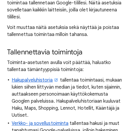
toimintaa tallennetaan Google-tilillesi. Näitä asetuksia
sovelletaan kaikkiin laitteisiin, joilla olet kirjautuneena
tilillesi.
Voit muuttaa näitä asetuksia sekä näyttää ja poistaa
tallennettua toimintaa milloin tahansa.
Tallennettavia toimintoja
Toiminta-asetusten avulla voit päättää, haluatko
tallentaa tämäntyyppisiä toimintoja:
Hakupalveluhistoria
tallentaa toimintaasi, mukaan
lukien siihen liittyvän median ja tiedot, kuten sijainnin,
auttaakseen personoimaan käyttökokemusta
Googlen palveluissa. Hakupalveluhistoriaan kuuluvat
Haku, Maps, Shopping, Lennot, Hotellit, Kääntäjä ja
Uutiset.
Verkko- ja sovellustoiminta
tallentaa hakusi ja muut
tapahtumasi Google-palveluissa, jolloin hakeminen