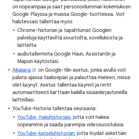
on nopeampaa ja saat personoidumman kokemuksen
Google Playssa ja muissa Google-tuotteissa. Voit
halutessasi tallentaa myös
Chrome-historian ja tapahtumat Googlen
palveluja käyttäviltä sivustoilta, sovelluksista ja
laitteilta
audiotallenteita Google Haun, Assistantin ja
Mapsin käytöstäsi.
Aikajana
on Google-tilin asetus, jonka avulla voit
palata ajassa taaksepäin ja palauttaa mieleen, missä
olet käynyt. Asetus tallentaa käynnit ja reitit
automaattisesti karttaan kaikilla sisäänkirjautuneilla
laitteillasi.
YouTube-historia tallentaa seuraavia:
YouTube ‑hakuhistoriasi
, jotta voit hakea
nopeammin ja saada parempia videosuosituksia
YouTube-katseluhistorian
, jotta löydät äskettäin