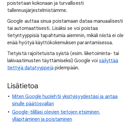
poistetaan kokonaan ja turvallisesti
tallennusjärjestelmistämme.
Google auttaa sinua poistamaan dataa manuaalisesti
tai automaattisesti. Lisäksi se voi poistaa
tietyntyyppisiä tapahtumia aiemmin, mikäli niistä ei ole
enää hyötyä käyttökokemuksen parantamisessa.
Tietyistä rajoitetuista syistä (esim. liiketoiminta- tai
lakivaatimusten täyttämiseksi) Google voi
säilyttää
tiettyjä datatyyppejä
pidempään.
Lisätietoa
Miten Google huolehtii yksityisyydestäsi ja antaa
sinulle päätösvallan
Google-tililläsi olevien tietojen etsiminen,
ylläpitäminen ja poistaminen