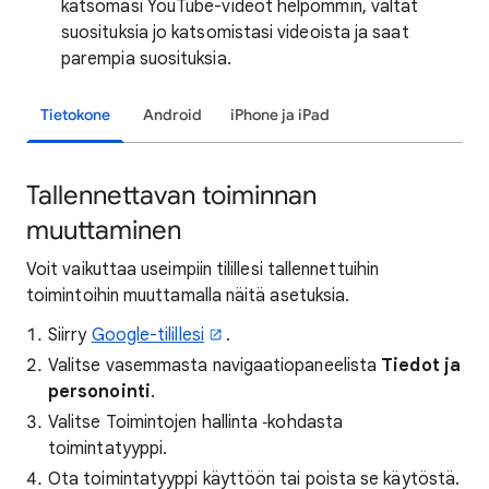
katsomasi YouTube-videot helpommin, vältät
suosituksia jo katsomistasi videoista ja saat
parempia suosituksia.
Tietokone
Android
iPhone ja iPad
Tallennettavan toiminnan
muuttaminen
Voit vaikuttaa useimpiin tilillesi tallennettuihin
toimintoihin muuttamalla näitä asetuksia.
Siirry
Google-tilillesi
.
Valitse vasemmasta navigaatiopaneelista
Tiedot ja
personointi
.
Valitse Toimintojen hallinta ‑kohdasta
toimintatyyppi.
Ota toimintatyyppi käyttöön tai poista se käytöstä.