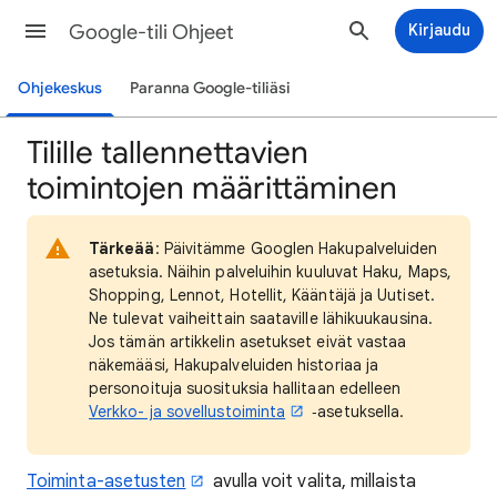
Google-tili Ohjeet
Kirjaudu
Ohjekeskus
Paranna Google-tiliäsi
Tilille tallennettavien
toimintojen määrittäminen
Tärkeää
: Päivitämme Googlen Hakupalveluiden
asetuksia. Näihin palveluihin kuuluvat Haku, Maps,
Shopping, Lennot, Hotellit, Kääntäjä ja Uutiset.
Ne tulevat vaiheittain saataville lähikuukausina.
Jos tämän artikkelin asetukset eivät vastaa
näkemääsi, Hakupalveluiden historiaa ja
personoituja suosituksia hallitaan edelleen
Verkko- ja sovellustoiminta
‑asetuksella.
Toiminta-asetusten
avulla voit valita, millaista