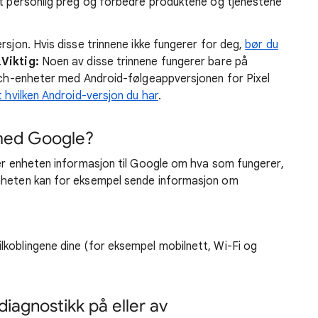
et personlig preg og forbedre produktene og tjenestene
rsjon. Hvis disse trinnene ikke fungerer for deg,
bør du
.
Viktig:
Noen av disse trinnene fungerer bare på
atch-enheter med Android-følgeappversjonen for Pixel
t hvilken Android-versjon du har
.
 med Google?
der enheten informasjon til Google om hva som fungerer,
Enheten kan for eksempel sende informasjon om
ilkoblingene dine (for eksempel mobilnett, Wi-Fi og
 diagnostikk på eller av