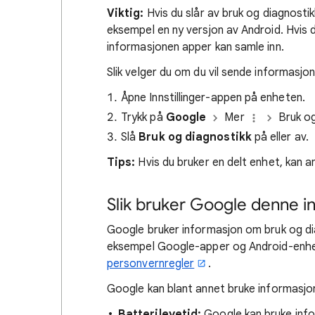
Viktig:
Hvis du slår av bruk og diagnosti
eksempel en ny versjon av Android. Hvis du
informasjonen apper kan samle inn.
Slik velger du om du vil sende informasjo
Åpne Innstillinger-appen på enheten.
Trykk på
Google
Mer
Bruk og
Slå
Bruk og diagnostikk
på eller av.
Tips:
Hvis du bruker en delt enhet, kan an
Slik bruker Google denne i
Google bruker informasjon om bruk og dia
eksempel Google-apper og Android-enhete
personvernregler
.
Google kan blant annet bruke informasjon
Batterilevetid:
Google kan bruke inf