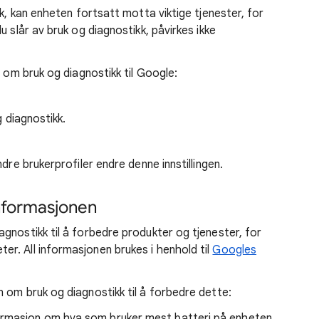
kk, kan enheten fortsatt motta viktige tjenester, for
 slår av bruk og diagnostikk, påvirkes ikke
n om bruk og diagnostikk til Google:
 diagnostikk.
dre brukerprofiler endre denne innstillingen
.
nformasjonen
gnostikk til å forbedre produkter og tjenester, for
r. All informasjonen brukes i henhold til
Googles
 om bruk og diagnostikk til å forbedre dette:
ormasjon om hva som bruker mest batteri på enheten,