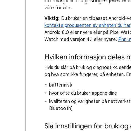
informasjonen til å gi Google-tjenester 
våre for alle.
Viktig:
Du bruker en tilpasset Android-ve
kontakte produsenten av enheten du har
Android 8.0 eller nyere eller på Pixel W
Watch med versjon 4.1 eller nyere.
Finn u
Hvilken informasjon deles
Hvis du slår på bruk og diagnostikk, sen
og hva som ikke fungerer, på enheten. 
batterinivå
hvor ofte du bruker appene dine
kvaliteten og varigheten på nettverkst
Bluetooth)
Slå innstillingen for bruk og