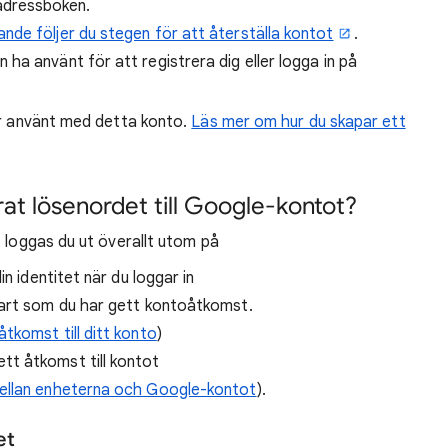
adressboken.
ande följer du stegen för att återställa kontot
.
 ha använt för att registrera dig eller logga in på
ar använt med detta konto.
Läs mer om hur du skapar ett
at lösenordet till Google-kontot?
t loggas du ut överallt utom på
n identitet när du loggar in
part som du har gett kontoåtkomst.
tkomst till ditt konto
)
t åtkomst till kontot
mellan enheterna och Google-kontot
).
et