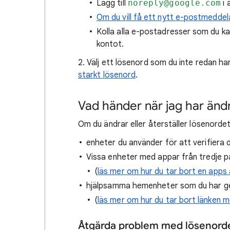
Lägg till
noreply@google.com
i 
Om du vill få ett nytt e-postmeddel
Kolla alla e-postadresser som du kan
kontot.
2. Välj ett lösenord som du inte redan h
starkt lösenord
.
Vad händer när jag har ändr
Om du ändrar eller återställer lösenorde
enheter du använder för att verifiera di
Vissa enheter med appar från tredje 
(
läs mer om hur du tar bort en apps å
hjälpsamma hemenheter som du har get
(
läs mer om hur du tar bort länken 
Åtgärda problem med lösenord