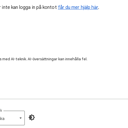
r inte kan logga in på kontot
får du mer hjälp här
.
 med AI-teknik. AI-översättningar kan innehålla fel.
åk
ka‎